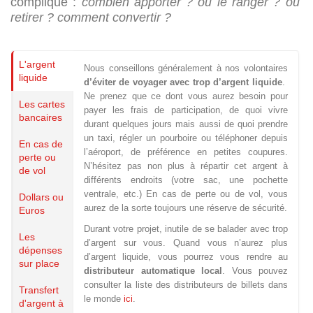
compliqué :
combien apporter ? où le ranger ? où
retirer ?
comment convertir ?
L'argent
Nous conseillons généralement à nos volontaires
liquide
d’éviter de voyager avec trop d’argent liquide
.
Ne prenez que ce dont vous aurez besoin pour
Les cartes
payer les frais de participation, de quoi vivre
bancaires
durant quelques jours mais aussi de quoi prendre
Islande
un taxi, régler un pourboire ou téléphoner depuis
En cas de
Russie
l’aéroport, de préférence en petites coupures.
perte ou
Pérou
N’hésitez pas non plus à répartir cet argent à
de vol
Chine
différents endroits (votre sac, une pochette
Espagne
ventrale, etc.) En cas de perte ou de vol, vous
Dollars ou
Brésil
aurez de la sorte toujours une réserve de sécurité.
Euros
VietNam
Durant votre projet, inutile de se balader avec trop
Les
Mexique
d’argent sur vous. Quand vous n’aurez plus
dépenses
Groupe
d’argent liquide, vous pourrez vous rendre au
sur place
SVE
distributeur automatique local
. Vous pouvez
consulter la liste des distributeurs de billets dans
Transfert
le monde
ici
.
d'argent à