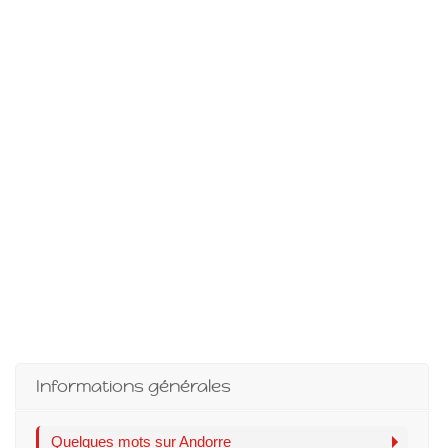
Islande
Russie
Pérou
Chine
Espagne
Brésil
VietNam
Mexique
Groupe
Informations générales
SVE
Quelques mots sur Andorre