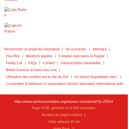
Rechercher un projet de volontariat
Se connecter
sitemaps
Flux Rss
Mentions legales
Comptes bancaires et Paypal
Friday List
FAQs
Contact
Désinscription Newsletter
Billets d’avions et trains low cost
Utilisation des cookies sur le site du SVI
Un séjour linguistique utile !
Convention d’adhésion à l’association Service Volontaire International asbl
https://www.servicevolontaire.org/mission-volontariat/?p=25554
Page HTML générée en 0.000 secondes,
Nombre de pages visitées: 1
Votre adresse IP est
Votre Pays :
(
)