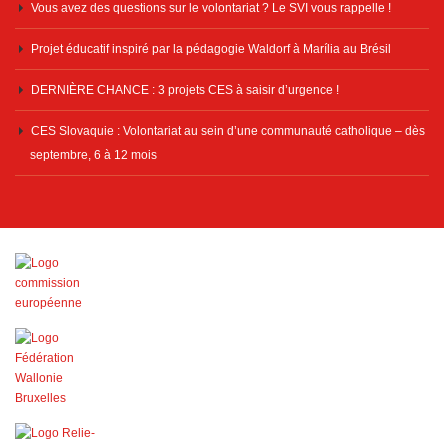
Vous avez des questions sur le volontariat ? Le SVI vous rappelle !
Projet éducatif inspiré par la pédagogie Waldorf à Marília au Brésil
DERNIÈRE CHANCE : 3 projets CES à saisir d’urgence !
CES Slovaquie : Volontariat au sein d’une communauté catholique – dès
septembre, 6 à 12 mois