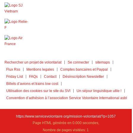
Rechercher un projet de volontariat
Se connecter
sitemaps
Flux Rss
Mentions legales
Comptes bancaires et Paypal
Friday List
FAQs
Contact
Désinscription Newsletter
Billets d’avions et trains low cost
Utilisation des cookies sur le site du SVI
Un séjour linguistique utile !
Convention d’adhésion à l’association Service Volontaire International asbl
https://www.servicevolontaire.org/mission-volontariat/?p=1057
Page HTML générée en 0.000 secondes,
Nombre de pages visitées: 1