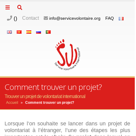
Pérou
Chine
(
)
Contact
info@servicevolontaire.org
FAQ
Espagne
Brésil
VietNam
Mexique
Groupe
SVE
Comment trouver un projet?
Trouver un projet de volontariat international
Accueil
»
Comment trouver un projet?
Lorsque l’on souhaite se lancer dans un projet de
volontariat à l’étranger, l’une des étapes les plus