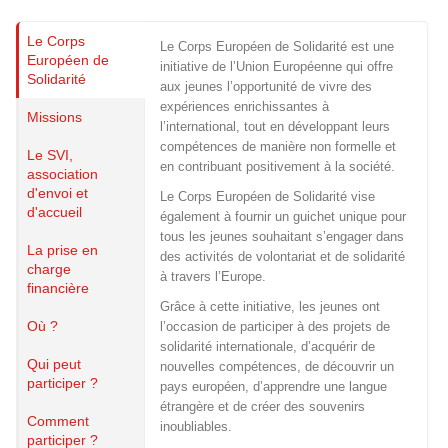
Le Corps
Le Corps Européen de Solidarité est une
Européen de
initiative de l’Union Européenne qui offre
Solidarité
aux jeunes l’opportunité de vivre des
expériences enrichissantes à
Missions
l’international, tout en développant leurs
compétences de manière non formelle et
Le SVI,
en contribuant positivement à la société.
association
Islande
d'envoi et
Le Corps Européen de Solidarité vise
Russie
d'accueil
également à fournir un guichet unique pour
Pérou
tous les jeunes souhaitant s’engager dans
La prise en
Chine
des activités de volontariat et de solidarité
charge
Espagne
à travers l’Europe.
financière
Brésil
Grâce à cette initiative, les jeunes ont
VietNam
Où ?
l’occasion de participer à des projets de
Mexique
solidarité internationale, d’acquérir de
Groupe
Qui peut
nouvelles compétences, de découvrir un
participer ?
SVE
pays européen, d’apprendre une langue
étrangère et de créer des souvenirs
Comment
inoubliables.
participer ?