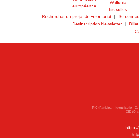
Rechercher un projet de volontariat
Se connec
Désinscription Newsletter
Bille
Co
PIC (Participant Identification
OID (Org
https:
htt