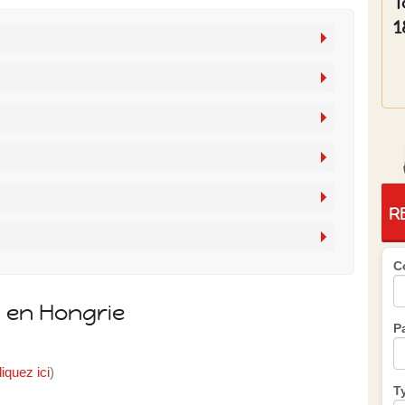
T
1
R
C
s en Hongrie
P
liquez ici
)
T