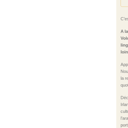
C’es
A l
Vol
lin
loi
App
Nou
la r
quot
Déc
Irla
cul
l’ar
port