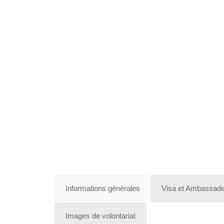
Islande
Russie
Pérou
Chine
Espagne
Informations générales
Visa et Ambassad
Brésil
VietNam
Mexique
Images de volontariat
Groupe