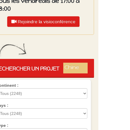
ous les vendredis de 17:00 à
8:00
Rejoindre la visioconférence
Islande
Russie
Pérou
Chine
ECHERCHER UN PROJET
Espagne
Brésil
ontinent :
VietNam
Mexique
Groupe
SVE
ays :
ype :