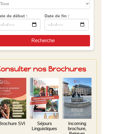
ate de début :
Date de fin :
Recherche
Consulter nos Brochures
Brochure SVI
Séjours
Incoming
Linguistiques
brochure,
Belgium