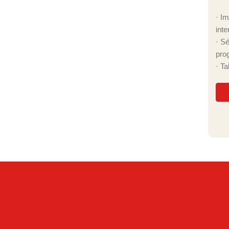
· I
inte
· S
pro
· T