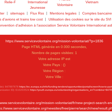
ter
sitemaps
Flux Rss
Mentions legales
Comptes bancaires
ts d’avions et trains low cost
Utilisation des cookies sur le site du SVI
nvention d’adhésion à l’association Service Volontaire International as
https://www.servicevolontaire.org/mission-volontariat/?p=1836
Page HTML générée en 0.000 secondes,
Nombre de pages visitées: 1
Votre adresse IP est
Votre Pays :
(
)
Votre Région :
Votre Ville :
 Code): 947897678
https://ec.europa.eu/info/funding-tenders/opportunities/portal/screen/how-to-par
anization ID): E10203524
https://youth.europa.eu/volunteering/organisations_en?combine=947
//www.servicevolontaire.org/mission-volontariat/fr/new-project-search-en
ps://www.servicevolontaire.org/newsites/free/pierre/search/new/result.p