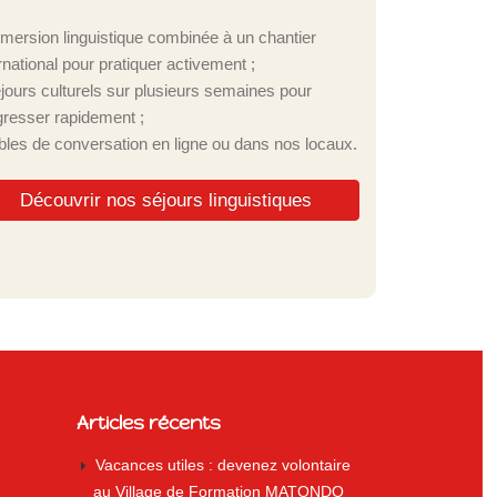
mmersion linguistique combinée à un chantier
rnational pour pratiquer activement ;
éjours culturels sur plusieurs semaines pour
gresser rapidement ;
ables de conversation en ligne ou dans nos locaux.
Découvrir nos séjours linguistiques
Articles récents
Vacances utiles : devenez volontaire
au Village de Formation MATONDO