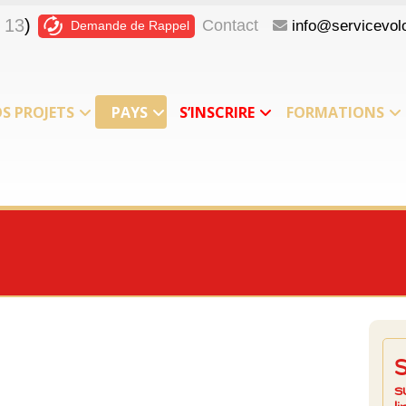
 13
)
Contact
info@servicevolo
Demande de Rappel
S PROJETS
PAYS
S’INSCRIRE
FORMATIONS
s