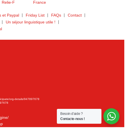
 et Paypal
Friday List
FAQs
Contact
Un séjour linguistique utile !
bl
ticipate/org-details/947897678
897678
Besoin d'aide ?
gine/
Contacte-nous !
hp