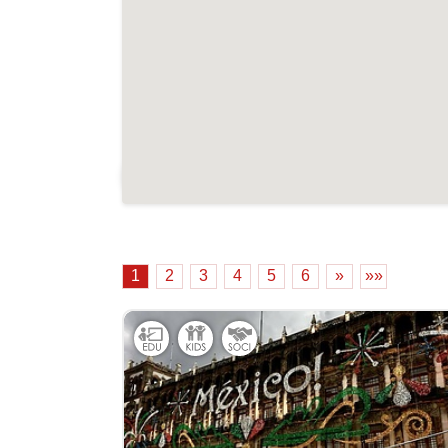
Cacher la carte
1
2
3
4
5
6
»
»»