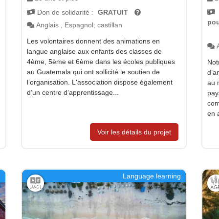
Don de solidarité :
GRATUIT
pou
Anglais
,
Espagnol; castillan
Les volontaires donnent des animations en
langue anglaise aux enfants des classes de
4ème, 5ème et 6ème dans les écoles publiques
Not
au Guatemala qui ont sollicité le soutien de
d’a
l’organisation. L'association dispose également
au 
d’un centre d’apprentissage...
pay
com
en 
Voir les détails du projet
g
Language learning