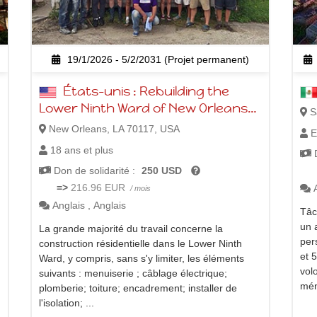
19/1/2026 - 5/2/2031 (Projet permanent)
États-unis : Rebuilding the
Lower Ninth Ward of New Orleans
Sa
following Hurricane Katrina
New Orleans, LA 70117, USA
E
18 ans et plus
D
Don de solidarité :
250 USD
=>
216.96 EUR
/ mois
Anglais
,
Anglais
Tâch
un 
La grande majorité du travail concerne la
per
construction résidentielle dans le Lower Ninth
et 
Ward, y compris, sans s'y limiter, les éléments
vol
suivants : menuiserie ; câblage électrique;
mén
plomberie; toiture; encadrement; installer de
l'isolation; ...