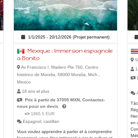
1/1/2025 - 20/12/2026 (Projet permanent)
Mexique : Immersion espagnole
a Bonito
Sa
Av Francisco I. Madero Pte 760, Centro
1
histórico de Morelia, 58000 Morelia, Mich.,
D
Mexico
18 ans et plus
Prix à partir de 37055 MXN, Contactez-
Tâc
nous pour un devis
Rég
=>
1865.5 EUR
Her
Espagnol; castillan
en 
Com
Vous voulez apprendre à parler et à comprendre
Mét