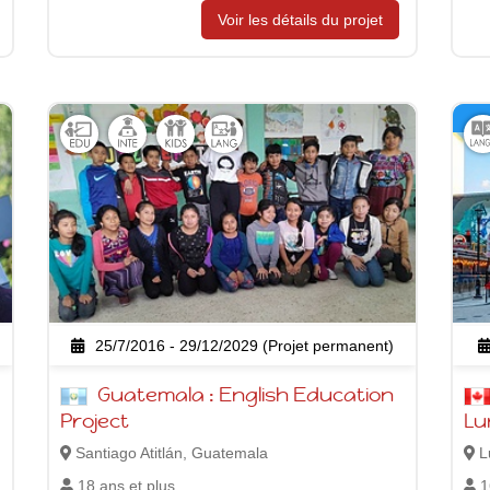
Voir les détails du projet
25/7/2016 - 29/12/2029 (Projet permanent)
Guatemala : English Education
Project
Lu
Santiago Atitlán, Guatemala
L
18 ans et plus
1