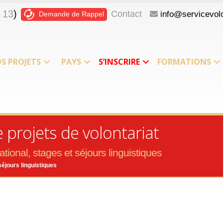
 13
)
Contact
info@servicevolo
Demande de Rappel
S PROJETS
PAYS
S’INSCRIRE
FORMATIONS
projets de volontariat
tional, stages et séjours linguistiques
séjours linguistiques