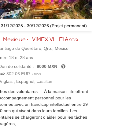
31/12/2025 - 30/12/2026 (Projet permanent)
Mexique : -VIMEX VI - El Arca
ntiago de Querétaro, Qro., Mexico
ntre 18 et 28 ans
on de solidarité :
6000 MXN
=>
302.06 EUR
/ mois
Anglais
,
Espagnol; castillan
es des volontaires : - À la maison : ils offrent
accompagnement personnel pour les
sonnes avec un handicap intellectuel entre 29
50 ans qui vivent dans leurs familles. Les
ontaires se chargeront d’aider pour les tâches
agères,...