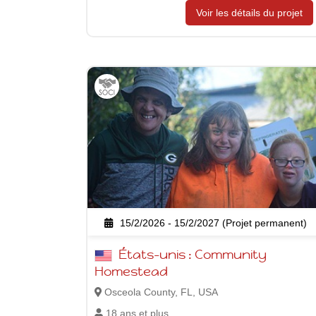
Voir les détails du projet
15/2/2026 - 15/2/2027 (Projet permanent)
États-unis : Community
Homestead
Osceola County, FL, USA
18 ans et plus