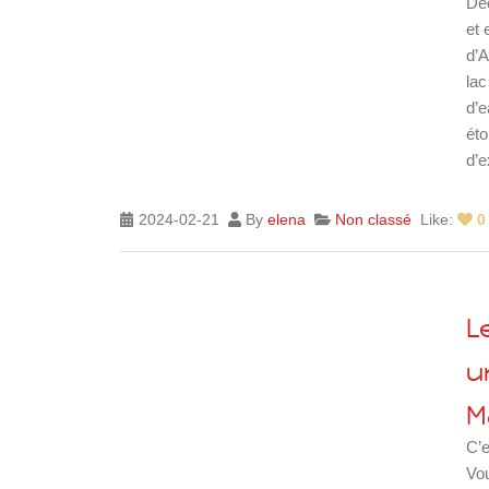
Déc
SVE
et 
d’A
lac
d’
éto
d’e
2024-02-21
By
elena
Non classé
Like:
0
L
u
M
C’e
Vou