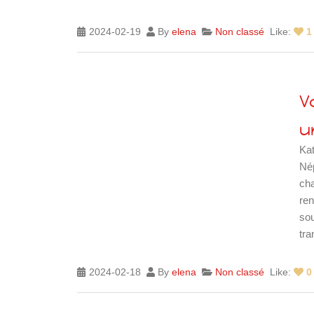
2024-02-19
By
elena
Non classé
Like:
1
iques
V
u
Kat
Nép
cha
ren
sou
tra
2024-02-18
By
elena
Non classé
Like:
0