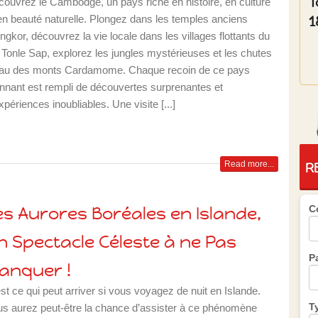
T
ouvrez le Cambodge, un pays riche en histoire, en culture
1
en beauté naturelle. Plongez dans les temples anciens
ngkor, découvrez la vie locale dans les villages flottants du
 Tonle Sap, explorez les jungles mystérieuses et les chutes
eau des monts Cardamome. Chaque recoin de ce pays
nnant est rempli de découvertes surprenantes et
xpériences inoubliables. Une visite [...]
Read more...
R
C
es Aurores Boréales en Islande,
n Spectacle Céleste à ne Pas
P
anquer !
st ce qui peut arriver si vous voyagez de nuit en Islande.
T
s aurez peut-être la chance d’assister à ce phénomène