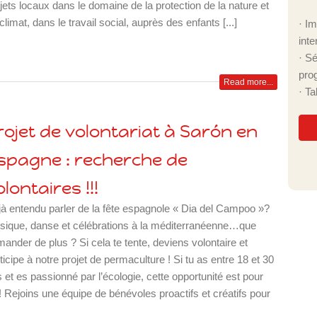
jets locaux dans le domaine de la protection de la nature et
climat, dans le travail social, auprès des enfants [...]
· I
inte
· S
pro
Read more...
· T
rojet de volontariat à Sarón en
spagne : recherche de
olontaires !!!
à entendu parler de la fête espagnole « Dia del Campoo »?
ique, danse et célébrations à la méditerranéenne…que
ander de plus ? Si cela te tente, deviens volontaire et
ticipe à notre projet de permaculture ! Si tu as entre 18 et 30
 et es passionné par l’écologie, cette opportunité est pour
 ! Rejoins une équipe de bénévoles proactifs et créatifs pour