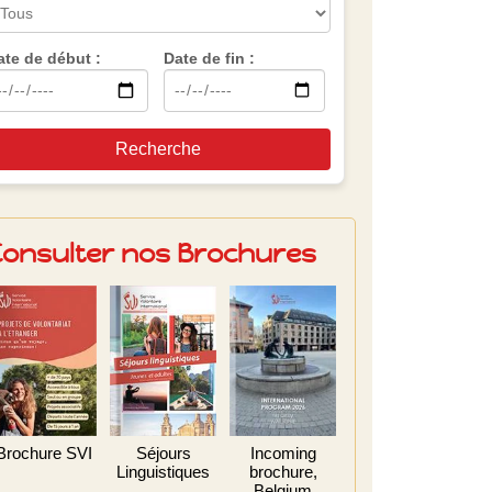
ate de début :
Date de fin :
Recherche
Consulter nos Brochures
Brochure SVI
Séjours
Incoming
Linguistiques
brochure,
Belgium