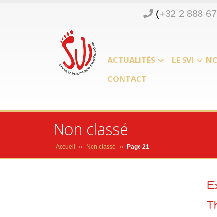
(
+32 2 888 67
ACTUALITÉS
LE SVI
NO
CONTACT
Non classé
Accueil
»
Non classé
»
Page 21
E
T