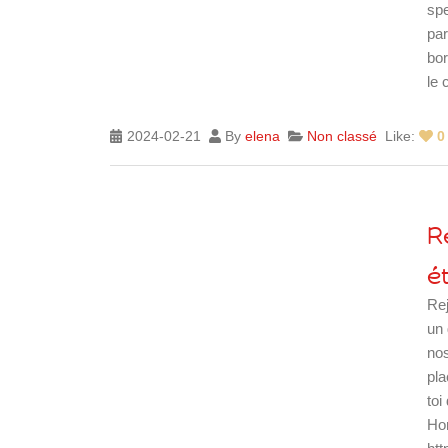
spe
par
bor
le 
2024-02-21
By
elena
Non classé
Like:
0
R
ét
Rej
un 
nos
pla
toi
Hor