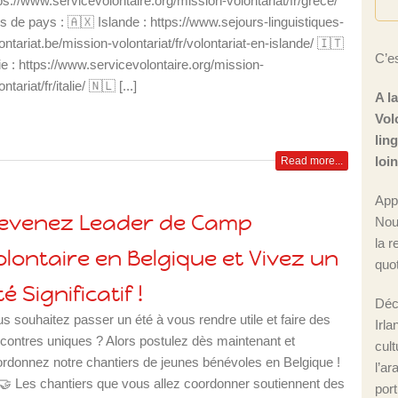
ps://www.servicevolontaire.org/mission-volontariat/fr/grece/
s de pays : 🇦🇽 Islande : https://www.sejours-linguistiques-
ontariat.be/mission-volontariat/fr/volontariat-en-islande/ 🇮🇹️
C’es
lie : https://www.servicevolontaire.org/mission-
ntariat/fr/italie/ 🇳🇱️️ [...]
A l
Vol
lin
loi
Read more...
App
evenez Leader de Camp
Nou
la r
olontaire en Belgique et Vivez un
quot
é Significatif !
Déc
s souhaitez passer un été à vous rendre utile et faire des
Irla
contres uniques ? Alors postulez dès maintenant et
cul
rdonnez notre chantiers de jeunes bénévoles en Belgique !
l’ar
🤝 Les chantiers que vous allez coordonner soutiennent des
port