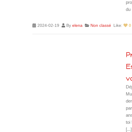
pro
du 
2024-02-19
By
elena
Non classé
Like:
0
P
E
v
Déj
Mus
dem
par
ans
toi
[...]