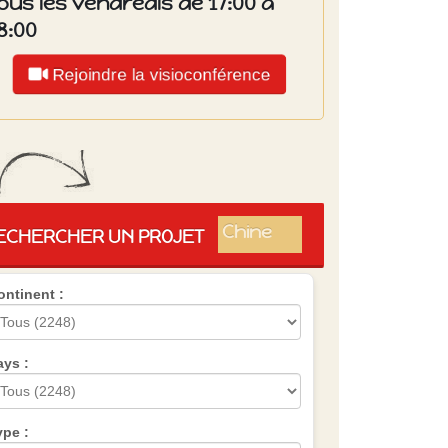
ous les vendredis de 17:00 à
8:00
Rejoindre la visioconférence
Islande
Russie
Pérou
Chine
ECHERCHER UN PROJET
Espagne
Brésil
ontinent :
VietNam
Mexique
Groupe
SVE
ays :
ype :