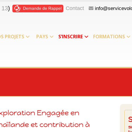
 13
)
Contact
info@servicevolo
Demande de Rappel
S PROJETS
PAYS
S’INSCRIRE
FORMATIONS
xploration Engagée en
haïlande et contribution à
s