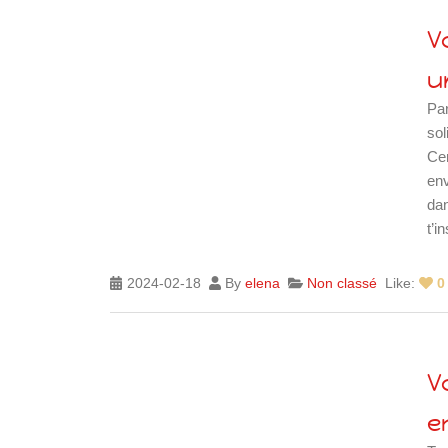
V
u
Par
sol
Cen
env
dan
t’i
2024-02-18
By
elena
Non classé
Like:
0
V
e