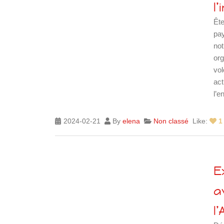
l
Ête
ce
pay
not
org
vol
act
ce
l’e
2024-02-21
By
elena
Non classé
Like:
1
Islande
Russie
Pérou
Chine
E
Espagne
a
Brésil
VietNam
l
Mexique
Groupe