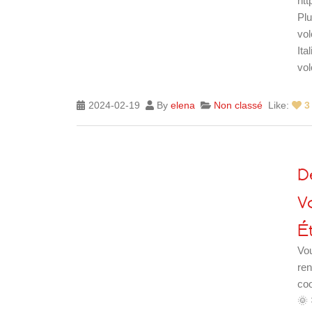
htt
Plu
vol
Ita
volo
2024-02-19
By
elena
Non classé
Like:
3
D
V
Ét
Vou
ren
coo
🌞 