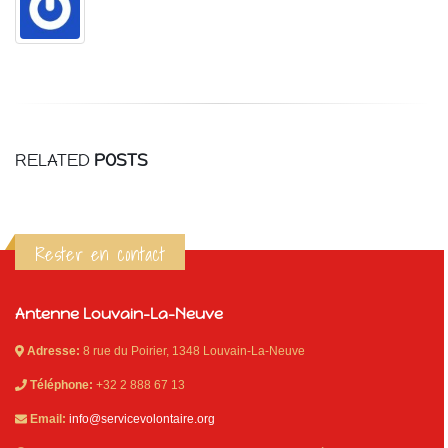
RELATED
POSTS
Rester en contact
Antenne Louvain-La-Neuve
Adresse:
8 rue du Poirier, 1348 Louvain-La-Neuve
Téléphone:
+32 2 888 67 13
Email:
info@servicevolontaire.org