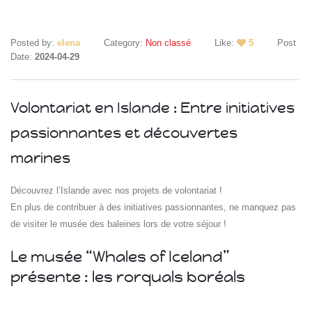
Posted by:
elena
Category:
Non classé
Like:
5
Post
Date:
2024-04-29
Volontariat en Islande : Entre initiatives
passionnantes et découvertes
Islande
Russie
marines
Pérou
Chine
Découvrez l’Islande avec nos projets de volontariat !
Espagne
Brésil
En plus de contribuer à des initiatives passionnantes, ne manquez pas
VietNam
de visiter le musée des baleines lors de votre séjour !
Mexique
Le musée “Whales of Iceland”
Groupe
SVE
présente : les rorquals boréals