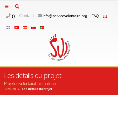
(
)
Contact
info@servicevolontaire.org
FAQ
Les détails du projet
Projet de volontariat international
Accueil
»
Les détails du projet