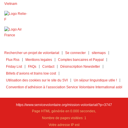
Rechercher un projet de volontariat
Se connecter
sitemaps
Flux Rss
Mentions legales
Comptes bancaires et Paypal
Friday List
FAQs
Contact
Désinscription Newsletter
Billets d’avions et trains low cost
Utilisation des cookies sur le site du SVI
Un séjour linguistique utile !
Convention d’adhésion à l’association Service Volontaire International asbl
https://www.servicevolontaire.org/mission-volontariat/?p=3747
Page HTML générée en 0.000 secondes,
Nombre de pages visitées: 1
Votre adresse IP est