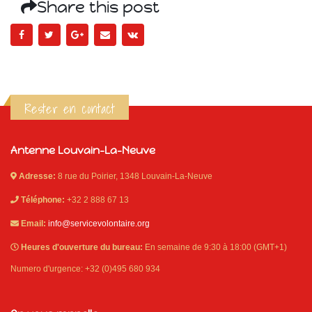
Share this post
Rester en contact
Antenne Louvain-La-Neuve
Adresse:
8 rue du Poirier, 1348 Louvain-La-Neuve
Téléphone:
+32 2 888 67 13
Email:
info@servicevolontaire.org
Heures d'ouverture du bureau:
En semaine de 9:30 à 18:00 (GMT+1)
Numero d'urgence: +32 (0)495 680 934