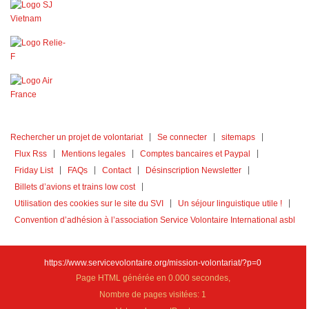
Rechercher un projet de volontariat
Se connecter
sitemaps
Flux Rss
Mentions legales
Comptes bancaires et Paypal
Friday List
FAQs
Contact
Désinscription Newsletter
Billets d’avions et trains low cost
Utilisation des cookies sur le site du SVI
Un séjour linguistique utile !
Convention d’adhésion à l’association Service Volontaire International asbl
https://www.servicevolontaire.org/mission-volontariat/?p=0
Page HTML générée en 0.000 secondes,
Nombre de pages visitées: 1