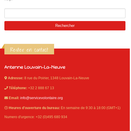
Rechercher :
Rester en contact
Islande
Russie
Antenne Louvain-La-Neuve
Pérou
Chine
Adresse:
8 rue du Poirier, 1348 Louvain-La-Neuve
Espagne
Brésil
Téléphone:
+32 2 888 67 13
VietNam
Email:
info@servicevolontaire.org
Mexique
Groupe
Heures d'ouverture du bureau:
En semaine de 9:30 à 18:00 (GMT+1)
SVE
Numero d'urgence: +32 (0)495 680 934