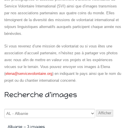
Service Volontaire International (SVI) ainsi que d’images transmises
par nos associations partenaires aux quatre coins du monde. Elles
témoignent de la diversité des missions de volontariat international et
séjours linguistiques alternatifs auxquels participent chaque année nos
bénévoles.
Si vous revenez d’une mission de volontariat ou si vous êtes une
association d’accueil partenaire, n’hésitez pas à partager vos photos
Islande
Russie
avec nous afin de mettre en valeur vos projets et les expériences
Pérou
vécues sur le terrain. Vous pouvez envoyer vos images à Elena
Chine
(
elena@servicevolontaire.org
) en indiquant le pays ainsi que le nom du
Espagne
projet ou du chantier international concerné.
Brésil
VietNam
Recherche d'images
Mexique
Groupe
SVE
Afficher
Albanie — 3 images