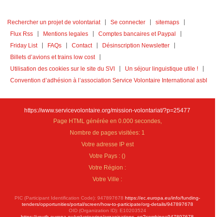
Rechercher un projet de volontariat
Se connecter
sitemaps
Flux Rss
Mentions legales
Comptes bancaires et Paypal
Friday List
FAQs
Contact
Désinscription Newsletter
Billets d’avions et trains low cost
Utilisation des cookies sur le site du SVI
Un séjour linguistique utile !
Convention d’adhésion à l’association Service Volontaire International asbl
https://www.servicevolontaire.org/mission-volontariat/?p=25477
Page HTML générée en 0.000 secondes,
Nombre de pages visitées: 1
Votre adresse IP est
Votre Pays :
(
)
Votre Région :
Votre Ville :
PIC (Participant Identification Code): 947897678
https://ec.europa.eu/info/funding-
tenders/opportunities/portal/screen/how-to-participate/org-details/947897678
OID (Organization ID): E10203524
https://youth.europa.eu/volunteering/organisations_en?combine=947897678