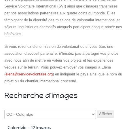
Service Volontaire International (SVI) ainsi que d’images transmises
par nos associations partenaires aux quatre coins du monde. Elles
témoignent de la diversité des missions de volontariat international et
séjours linguistiques alternatifs auxquels participent chaque année nos
bénévoles.
Si vous revenez d’une mission de volontariat ou si vous êtes une
association d’accueil partenaire, n’hésitez pas à partager vos photos
Islande
Russie
avec nous afin de mettre en valeur vos projets et les expériences
Pérou
vécues sur le terrain. Vous pouvez envoyer vos images à Elena
Chine
(
elena@servicevolontaire.org
) en indiquant le pays ainsi que le nom du
Espagne
projet ou du chantier international concerné.
Brésil
VietNam
Recherche d'images
Mexique
Groupe
SVE
Afficher
Colombie — 12 images