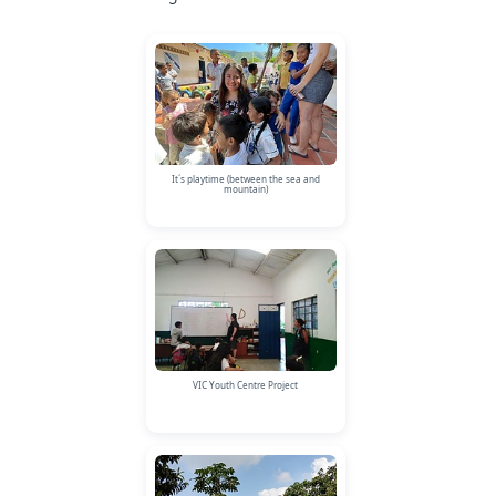
It´s playtime (between the sea and
mountain)
VIC Youth Centre Project