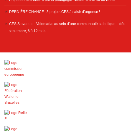
DERNIÈRE CHANCE : 3 projets CES à saisir d’urgence !
CES Slovaquie : Volontariat au sein d’une communauté catholique – dès
septembre, 6 à 12 mois