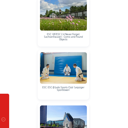
ESC: VJF/ESC 2.4 Never Forget:
Sachsenhausen - Comic and Found
Objects
ESC: ESC @ Judo Sports Club 'Leipziger
Sportlöwen'