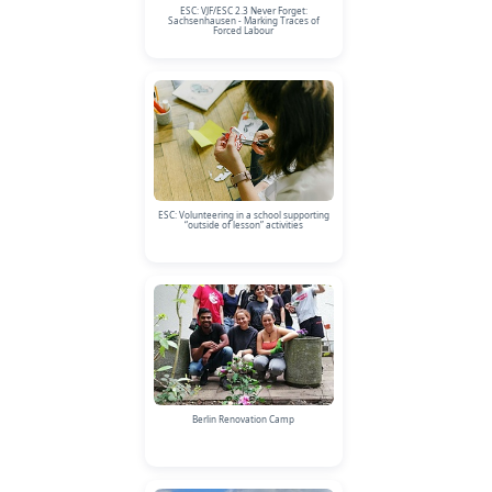
ESC: VJF/ESC 2.3 Never Forget:
Sachsenhausen - Marking Traces of
Forced Labour
ESC: Volunteering in a school supporting
“outside of lesson” activities
Berlin Renovation Camp