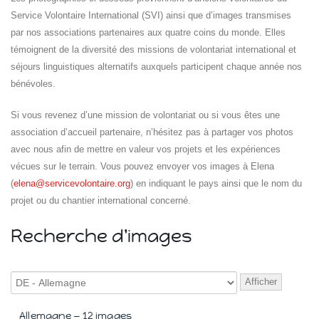
Service Volontaire International (SVI) ainsi que d’images transmises
par nos associations partenaires aux quatre coins du monde. Elles
témoignent de la diversité des missions de volontariat international et
séjours linguistiques alternatifs auxquels participent chaque année nos
bénévoles.
Si vous revenez d’une mission de volontariat ou si vous êtes une
association d’accueil partenaire, n’hésitez pas à partager vos photos
Islande
Russie
avec nous afin de mettre en valeur vos projets et les expériences
Pérou
vécues sur le terrain. Vous pouvez envoyer vos images à Elena
Chine
(
elena@servicevolontaire.org
) en indiquant le pays ainsi que le nom du
Espagne
projet ou du chantier international concerné.
Brésil
VietNam
Recherche d'images
Mexique
Groupe
SVE
Afficher
Allemagne — 12 images