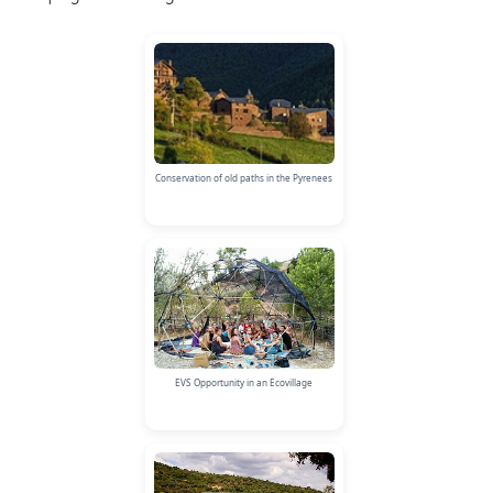
Conservation of old paths in the Pyrenees
EVS Opportunity in an Ecovillage