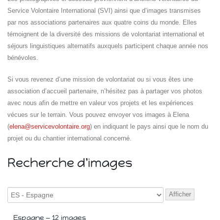
Service Volontaire International (SVI) ainsi que d’images transmises
par nos associations partenaires aux quatre coins du monde. Elles
témoignent de la diversité des missions de volontariat international et
séjours linguistiques alternatifs auxquels participent chaque année nos
bénévoles.
Si vous revenez d’une mission de volontariat ou si vous êtes une
association d’accueil partenaire, n’hésitez pas à partager vos photos
Islande
Russie
avec nous afin de mettre en valeur vos projets et les expériences
Pérou
vécues sur le terrain. Vous pouvez envoyer vos images à Elena
Chine
(
elena@servicevolontaire.org
) en indiquant le pays ainsi que le nom du
Espagne
projet ou du chantier international concerné.
Brésil
VietNam
Recherche d'images
Mexique
Groupe
SVE
Afficher
Espagne — 12 images