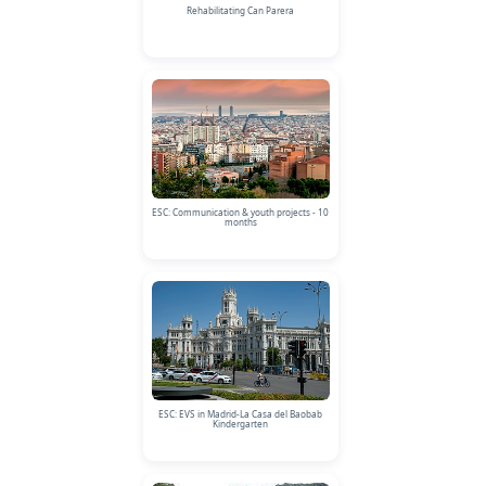
Rehabilitating Can Parera
ESC: Communication & youth projects - 10
months
ESC: EVS in Madrid-La Casa del Baobab
Kindergarten