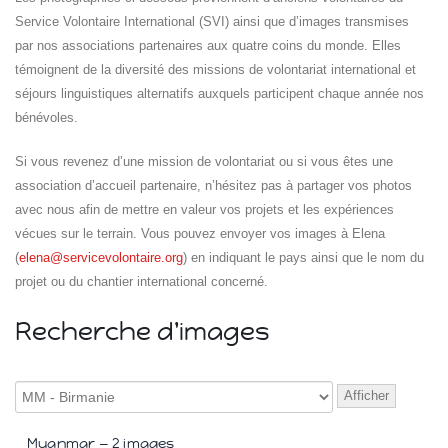
Service Volontaire International (SVI) ainsi que d’images transmises
par nos associations partenaires aux quatre coins du monde. Elles
témoignent de la diversité des missions de volontariat international et
séjours linguistiques alternatifs auxquels participent chaque année nos
bénévoles.
Si vous revenez d’une mission de volontariat ou si vous êtes une
association d’accueil partenaire, n’hésitez pas à partager vos photos
Islande
Russie
avec nous afin de mettre en valeur vos projets et les expériences
Pérou
vécues sur le terrain. Vous pouvez envoyer vos images à Elena
Chine
(
elena@servicevolontaire.org
) en indiquant le pays ainsi que le nom du
Espagne
projet ou du chantier international concerné.
Brésil
VietNam
Recherche d'images
Mexique
Groupe
SVE
Afficher
Myanmar — 2 images