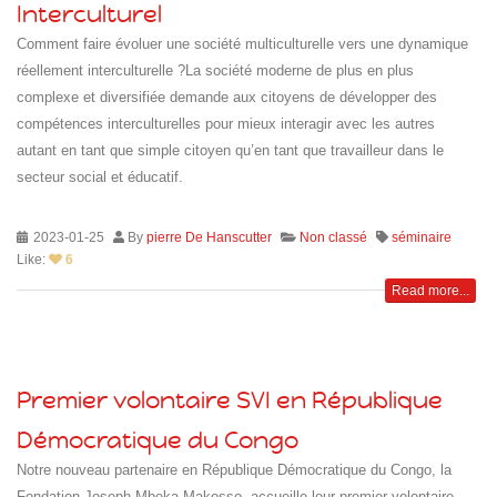
Interculturel
Comment faire évoluer une société multiculturelle vers une dynamique
réellement interculturelle ?La société moderne de plus en plus
complexe et diversifiée demande aux citoyens de développer des
compétences interculturelles pour mieux interagir avec les autres
autant en tant que simple citoyen qu’en tant que travailleur dans le
secteur social et éducatif.
Islande
Russie
2023-01-25
By
pierre De Hanscutter
Non classé
séminaire
Pérou
Like:
6
Chine
Read more...
Espagne
Brésil
VietNam
Mexique
Premier volontaire SVI en République
Groupe
SVE
Démocratique du Congo
Notre nouveau partenaire en République Démocratique du Congo, la
Fondation Joseph Mbeka Makosso, accueille leur premier volontaire