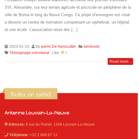
SVI, Alexandre, sur leur terrain agricole et piscicole en périphérie de la
ville de Boma le long du fleuve Congo. Ce projet d’envergure est voué
a devenir un centre de formation comprenant un orphelinat, un hôpital
et une école. L’association réuni des [...]
2023-01-23
By
pierre De Hanscutter
bénévole
Témoignage volontariat
Like:
5
Read more...
Rester en contact
Antenne Louvain-La-Neuve
Adresse:
8 rue du Poirier, 1348 Louvain-La-Neuve
Téléphone:
+32 2 888 67 13