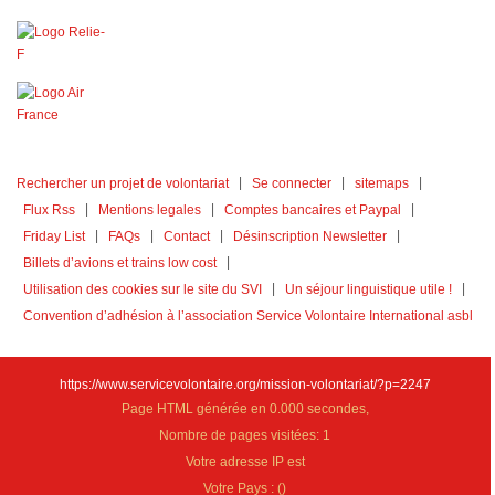
Rechercher un projet de volontariat
Se connecter
sitemaps
Flux Rss
Mentions legales
Comptes bancaires et Paypal
Friday List
FAQs
Contact
Désinscription Newsletter
Billets d’avions et trains low cost
Utilisation des cookies sur le site du SVI
Un séjour linguistique utile !
Convention d’adhésion à l’association Service Volontaire International asbl
https://www.servicevolontaire.org/mission-volontariat/?p=2247
Page HTML générée en 0.000 secondes,
Nombre de pages visitées: 1
Votre adresse IP est
Votre Pays :
(
)