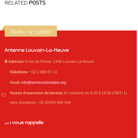
RELATED
POSTS
Rester en contact
Antenne Louvain-La-Neuve
Adresse:
8 rue du Poirier, 1348 Louvain-La-Neuve
Téléphone:
+32 2 888 67 13
Email:
info@servicevolontaire.org
Heures d'ouverture du bureau:
En semaine de 9:30 à 18:00 (GMT+1)
Numero d'urgence: +32 (0)495 680 934
On vous rappelle