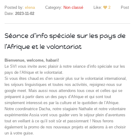
Posted by:
elena
Category:
Non classé
Like:
2
Post
Date:
2023-11-02
Séance d’info spéciale sur les pays de
l’Afrique et le volontariat
Islande
Bienvenue, welcome, habari!
Russie
Le SVI vous invite avec plaisir à notre séance d’info spéciale sur les
Pérou
pays de l’Afrique et le volontariat.
Chine
Si vous êtes chaud.es d’en savoir plus sur le volontariat international,
Espagne
les séjours linguistiques et toutes nos activités, rejoignez-nous sur
Brésil
google meet. Mais aussi nous attendons tous ceux et celles qui se
préparent à partir dans un des pays d’Afrique et qui sont tout
VietNam
simplement interessé.es par la culture et le quotidien de l’Afrique.
Mexique
Notre coordinatrice Dacha, notre stagiaire Nathalie et notre volontaire
Groupe
expérimentée Assia vont vous guider vers le séjour plein d’aventures
SVE
tout en veillant à ce qu’il soit sûr et passionnant ! Nous ferons
également la promo de nos nouveaux projets et aiderons à en choisir
un à votre guise.