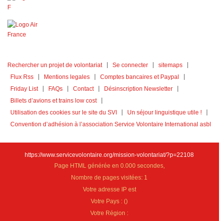
Rechercher un projet de volontariat
Se connecter
sitemaps
Flux Rss
Mentions legales
Comptes bancaires et Paypal
Friday List
FAQs
Contact
Désinscription Newsletter
Billets d’avions et trains low cost
Utilisation des cookies sur le site du SVI
Un séjour linguistique utile !
Convention d’adhésion à l’association Service Volontaire International asbl
https://www.servicevolontaire.org/mission-volontariat/?p=22108
Page HTML générée en 0.000 secondes,
Nombre de pages visitées: 1
Votre adresse IP est
Votre Pays :
(
)
Votre Région :