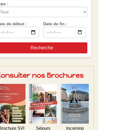
ype :
ate de début :
Date de fin :
Recherche
Consulter nos Brochures
Brochure SVI
Séjours
Incoming