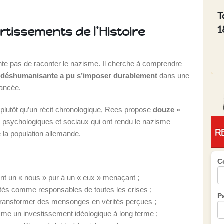
T
1
rtissements de l’Histoire
te pas de raconter le nazisme. Il cherche à comprendre
et déshumanisante a pu s’imposer durablement
dans une
vancée.
: plutôt qu’un récit chronologique, Rees propose
douze «
, psychologiques et sociaux qui ont rendu le nazisme
R
 la population allemande.
C
nt un « nous » pur à un « eux » menaçant ;
ntés comme responsables de toutes les crises ;
P
 transformer des mensonges en vérités perçues ;
me un investissement idéologique à long terme ;