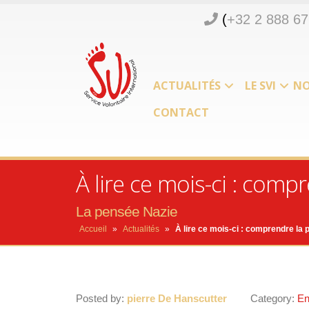
(
+32 2 888 67
ACTUALITÉS
LE SVI
NO
CONTACT
À lire ce mois-ci : comp
La pensée Nazie
Accueil
»
Actualités
»
À lire ce mois-ci : comprendre la
Posted by:
pierre De Hanscutter
Category:
En