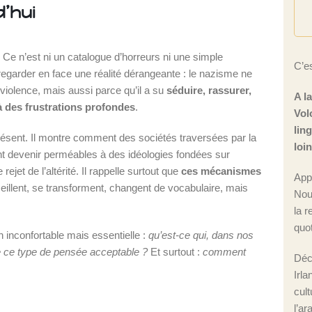
d’hui
s. Ce n’est ni un catalogue d’horreurs ni une simple
C’es
 regarder en face une réalité dérangeante : le nazisme ne
violence, mais aussi parce qu’il a su
séduire, rassurer,
A l
à des frustrations profondes
.
Vol
lin
résent. Il montre comment des sociétés traversées par la
loi
nt devenir perméables à des idéologies fondées sur
rejet de l’altérité. Il rappelle surtout que
ces mécanismes
App
eillent, se transforment, changent de vocabulaire, mais
Nou
la r
quot
n inconfortable mais essentielle :
qu’est-ce qui, dans nos
e ce type de pensée acceptable ?
Et surtout :
comment
Déc
Irla
cul
l’ar