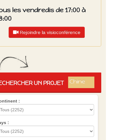
ous les vendredis de 17:00 à
8:00
Rejoindre la visioconférence
Islande
Russie
Pérou
Chine
ECHERCHER UN PROJET
Espagne
Brésil
ontinent :
VietNam
Mexique
Groupe
SVE
ays :