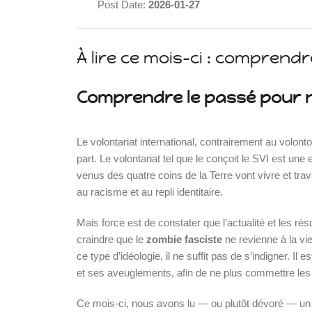
Post Date:
2026-01-27
À lire ce mois-ci : comprend
Comprendre le passé pour ne
Le volontariat international, contrairement au volon
part. Le volontariat tel que le conçoit le SVI est u
venus des quatre coins de la Terre vont vivre et trav
Islande
au racisme et au repli identitaire.
Russie
Pérou
Mais force est de constater que l’actualité et les ré
Chine
craindre que le
zombie fasciste
ne revienne à la vi
Espagne
ce type d’idéologie, il ne suffit pas de s’indigner. Il 
Brésil
et ses aveuglements, afin de ne plus commettre le
VietNam
Mexique
Ce mois-ci, nous avons lu — ou plutôt dévoré — un li
Groupe