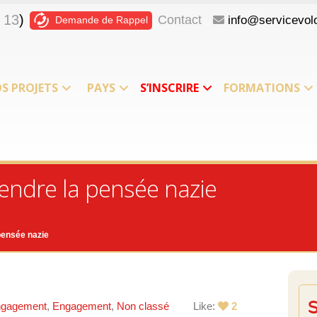
 13
)
Contact
info@servicevolo
Demande de Rappel
S PROJETS
PAYS
S’INSCRIRE
FORMATIONS
rendre la pensée nazie
 pensée nazie
gagement
,
Engagement
,
Non classé
Like:
2