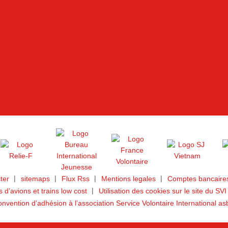
ter
sitemaps
Flux Rss
Mentions legales
Comptes bancaires
ts d’avions et trains low cost
Utilisation des cookies sur le site du SVI
nvention d’adhésion à l’association Service Volontaire International as