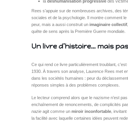
la
déshumanisation progressive
des victime
Rees s’appuie sur de nombreuses archives, des tém
sociales et de la psychologie. Il montre comment l
peur, mais a aussi construit un
imaginaire collectif
quête de sens après la Première Guerre mondiale.
Un livre d’histoire… mais p
Ce qui rend ce livre particulièrement troublant, c’e
1930. À travers son analyse, Laurence Rees met e
dans les sociétés humaines : peur du déclassement, re
réponses simples à des problèmes complexes.
Le lecteur comprend alors que le nazisme n’est pas u
enchaînement de renoncements, de complicités pass
nazie
agit comme un
miroir inconfortable
, invitan
la facilité avec laquelle certaines idées peuvent red