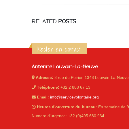
RELATED
POSTS
iques
Rester en contact
Antenne Louvain-La-Neuve
Adresse:
8 rue du Poirier, 1348 Louvain-La-Neuve
Téléphone:
+32 2 888 67 13
Email:
info@servicevolontaire.org
Heures d'ouverture du bureau:
En semaine de 9
Numero d'urgence: +32 (0)495 680 934