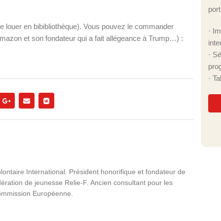
port
ou le louer en bibibliothèque). Vous pouvez le commander
· I
e Amazon et son fondateur qui a fait allégeance à Trump…) :
inte
· S
pro
· T
lontaire International. Président honorifique et fondateur de
dération de jeunesse Relie-F. Ancien consultant pour les
Commission Européenne.