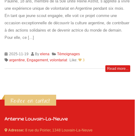
Pauline, 18 ans, membre de la 50e unité Reine Astrid, s’apprête à vivre
ce
une expérience unique de volontariat en Argentine pendant six mois.
En tant que jeune scout engagée, elle voit ce projet comme une
occasion exceptionnelle de découvrir la culture argentine, de contribuer
à des actions solidaires et de devenir actrice du monde de demain.
Pour elle, ce [...]
ce
2025-11-19
By
elena
Témoignages
argentine
,
Engagement
,
volontariat
Like:
3
Islande
Read more...
Russie
Pérou
Chine
Espagne
Brésil
Rester en contact
VietNam
Mexique
Groupe
Antenne Louvain-La-Neuve
SVE
Adresse:
8 rue du Poirier, 1348 Louvain-La-Neuve