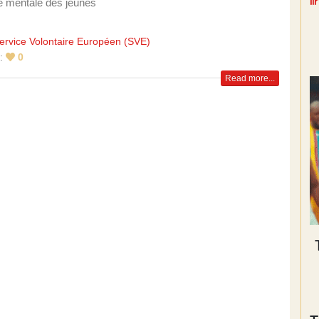
l
té mentale des jeunes
ervice Volontaire Européen (SVE)
e:
0
Read more...