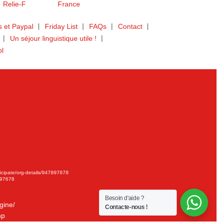
 et Paypal
Friday List
FAQs
Contact
Un séjour linguistique utile !
bl
ticipate/org-details/947897678
897678
Besoin d'aide ?
gine/
Contacte-nous !
hp