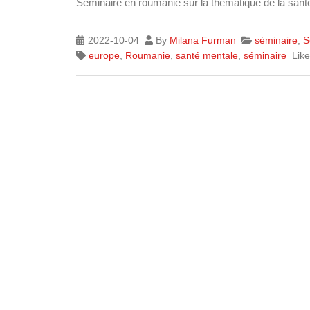
Séminaire en roumanie sur la thématique de la san
2022-10-04
By
Milana Furman
séminaire
,
S
europe
,
Roumanie
,
santé mentale
,
séminaire
Lik
Islande
Russie
Pérou
Chine
Espagne
Brésil
VietNam
Mexique
Groupe