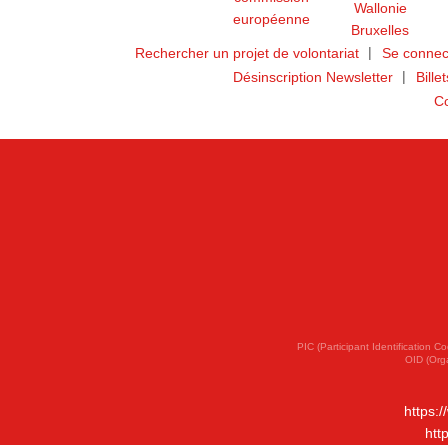
Rechercher un projet de volontariat
Se connec
Désinscription Newsletter
Bille
Co
PIC (Participant Identification
OID (Org
https:
htt