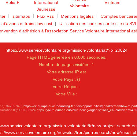
ter
sitemaps
Flux Rss
Mentions legales
Comptes bancaires
ts d’avions et trains low cost
Utilisation des cookies sur le site du SVI
nvention d’adhésion à l’association Service Volontaire International as
https://www.servicevolontaire.org/mission-volontariat/?p=20824
Page HTML générée en 0.000 secondes,
Nombre de pages visitées: 1
Votre adresse IP est
Votre Pays :
(
)
Votre Région :
Votre Ville :
 Code): 947897678
https://ec.europa.eu/info/funding-tenders/opportunities/portal/screen/how-to-par
anization ID): E10203524
https://youth.europa.eu/volunteering/organisations_en?combine=947
//www.servicevolontaire.org/mission-volontariat/fr/new-project-search-en
ps://www.servicevolontaire.org/newsites/free/pierre/search/new/result.p