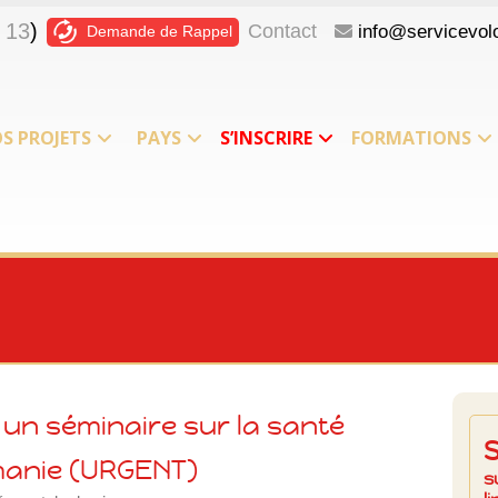
 13
)
Contact
info@servicevolo
Demande de Rappel
S PROJETS
PAYS
S’INSCRIRE
FORMATIONS
un séminaire sur la santé
manie (URGENT)
s