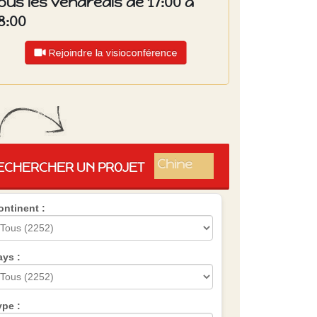
ous les vendredis de 17:00 à
8:00
Rejoindre la visioconférence
Islande
Russie
Pérou
Chine
ECHERCHER UN PROJET
Espagne
Brésil
ontinent :
VietNam
Mexique
Groupe
SVE
ays :
ype :