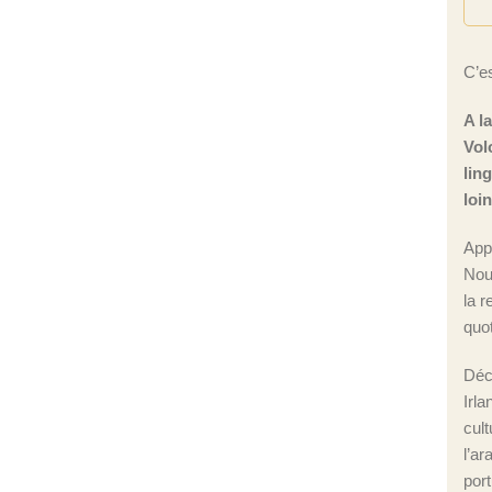
C’es
A l
Vol
lin
loi
App
Nou
la r
quot
Déc
Irla
cul
l’ar
port