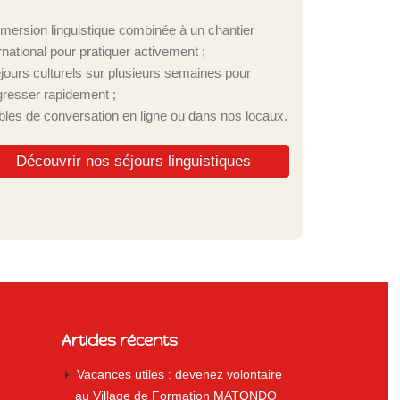
mmersion linguistique combinée à un chantier
rnational pour pratiquer activement ;
éjours culturels sur plusieurs semaines pour
gresser rapidement ;
ables de conversation en ligne ou dans nos locaux.
Découvrir nos séjours linguistiques
Articles récents
Vacances utiles : devenez volontaire
au Village de Formation MATONDO