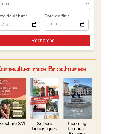
ate de début :
Date de fin :
Recherche
Consulter nos Brochures
Brochure SVI
Séjours
Incoming
Linguistiques
brochure,
Belgium