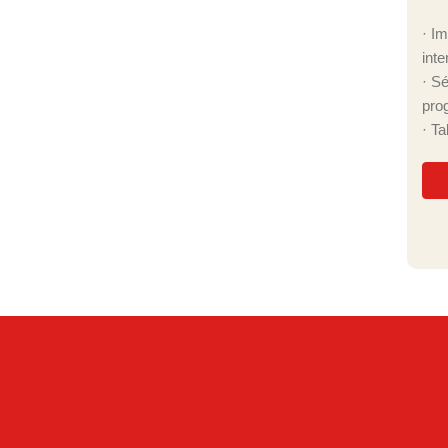
· I
inte
· S
pro
· T