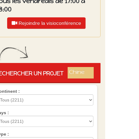
ous les vendredis de 17:00 à
8:00
Rejoindre la visioconférence
Islande
Russie
Pérou
Chine
ECHERCHER UN PROJET
Espagne
Brésil
ontinent :
VietNam
Mexique
Groupe
SVE
ays :
ype :