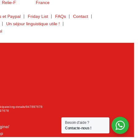
 et Paypal
Friday List
FAQs
Contact
Un séjour linguistique utile !
bl
ticipate/org-details/947897678
897678
Besoin d'aide ?
gine/
Contacte-nous !
hp