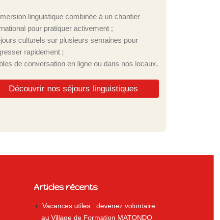
mmersion linguistique combinée à un chantier
rnational pour pratiquer activement ;
éjours culturels sur plusieurs semaines pour
gresser rapidement ;
ables de conversation en ligne ou dans nos locaux.
Découvrir nos séjours linguistiques
Articles récents
Vacances utiles : devenez volontaire
au Village de Formation MATONDO