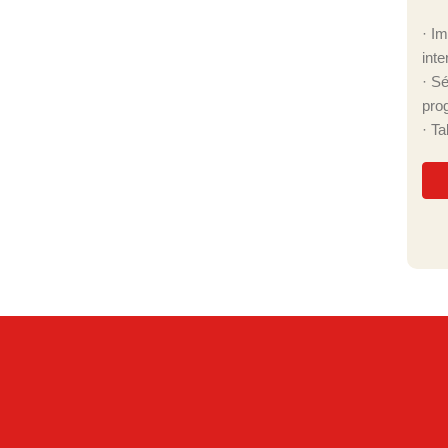
· I
inte
· S
pro
· T