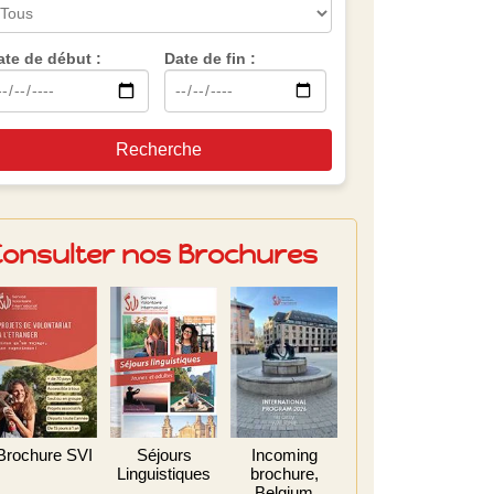
ate de début :
Date de fin :
Recherche
Consulter nos Brochures
Brochure SVI
Séjours
Incoming
Linguistiques
brochure,
Belgium