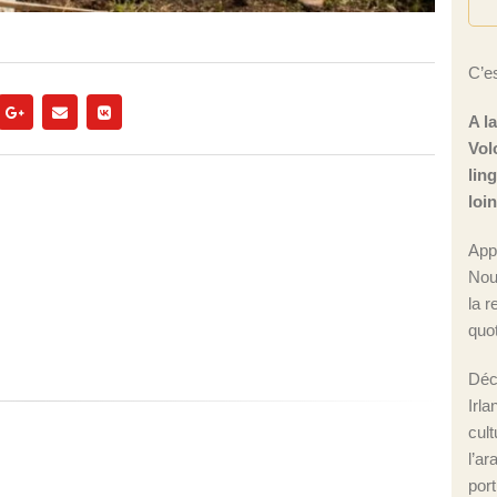
C’es
A l
Vol
lin
loi
App
Nou
la r
quot
Déc
Irla
cul
l’ar
port