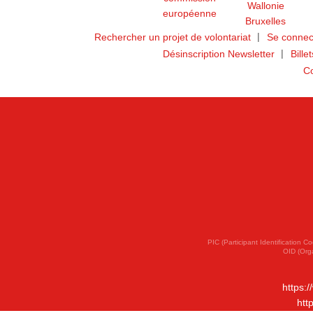
Rechercher un projet de volontariat
Se connec
Désinscription Newsletter
Bille
Co
PIC (Participant Identification
OID (Org
https:
htt