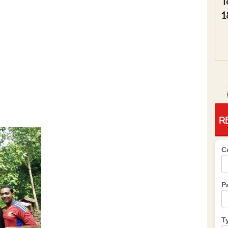
T
1
R
C
P
T