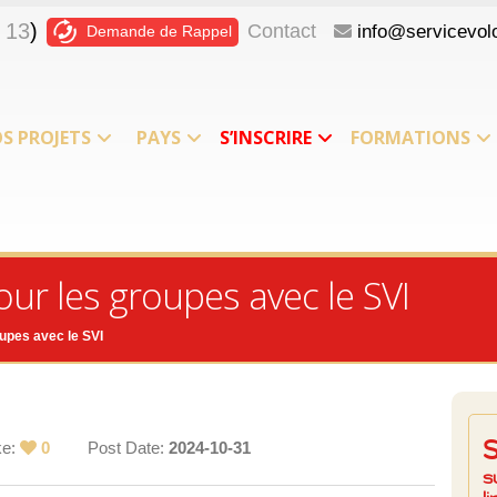
 13
)
Contact
info@servicevolo
Demande de Rappel
S PROJETS
PAYS
S’INSCRIRE
FORMATIONS
our les groupes avec le SVI
oupes avec le SVI
ke:
0
Post Date:
2024-10-31
s