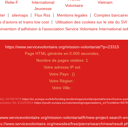
ter
sitemaps
Flux Rss
Mentions legales
Comptes bancaires
ts d’avions et trains low cost
Utilisation des cookies sur le site du SVI
nvention d’adhésion à l’association Service Volontaire International as
https://www.servicevolontaire.org/mission-volontariat/?p=23315
Page HTML générée en 0.000 secondes,
Nombre de pages visitées: 1
Votre adresse IP est
Votre Pays :
(
)
Votre Région :
Votre Ville :
 Code): 947897678
https://ec.europa.eu/info/funding-tenders/opportunities/portal/screen/how-to-par
anization ID): E10203524
https://youth.europa.eu/volunteering/organisations_en?combine=947
//www.servicevolontaire.org/mission-volontariat/fr/new-project-search-en
ps://www.servicevolontaire.org/newsites/free/pierre/search/new/result.p