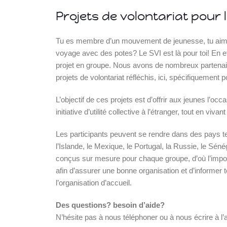
Projets de volontariat pour 
ce
Tu es membre d’un mouvement de jeunesse, tu aimer
voyage avec des potes? Le SVI est là pour toi! En eff
projet en groupe. Nous avons de nombreux partenair
projets de volontariat réfléchis, ici, spécifiquement 
ce
L’objectif de ces projets est d’offrir aux jeunes l’o
initiative d’utilité collective à l’étranger, tout en viv
Les participants peuvent se rendre dans des pays tel
Islande
l’Islande, le Mexique, le Portugal, la Russie, le Séné
Russie
conçus sur mesure pour chaque groupe, d’où l’impo
Pérou
Chine
afin d’assurer une bonne organisation et d’informer 
Espagne
l’organisation d’accueil.
Brésil
VietNam
Des questions? besoin d’aide?
Mexique
N’hésite pas à nous téléphoner ou à nous écrire à l
Groupe