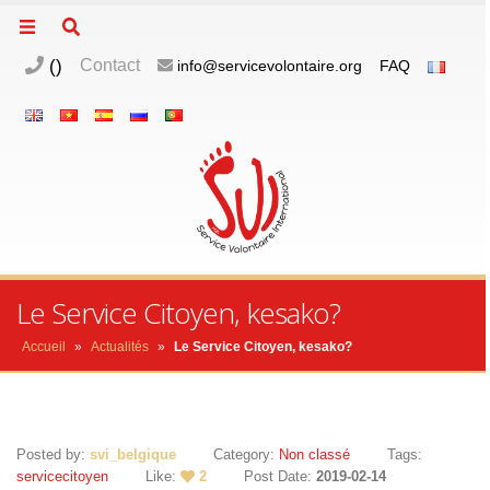
(
)
Contact
info@servicevolontaire.org
FAQ
Le Service Citoyen, kesako?
Accueil
»
Actualités
»
Le Service Citoyen, kesako?
Posted by:
svi_belgique
Category:
Non classé
Tags:
servicecitoyen
Like:
2
Post Date:
2019-02-14