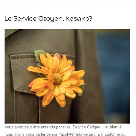
ce
Le Service Citoyen, kesako?
ce
Islande
Russie
Pérou
Chine
Espagne
Brésil
VietNam
Mexique
Groupe
SVE
Vous avez peut être entendu parler du Service Civique… et bien là
nous allons vous parler de son “acolyte” à-la-belge : la Plateforme du