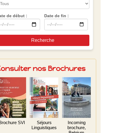
ate de début :
Date de fin :
Recherche
Consulter nos Brochures
Brochure SVI
Séjours
Incoming
Linguistiques
brochure,
Belgium