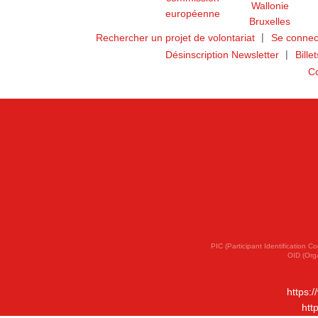
Rechercher un projet de volontariat
Se connec
Désinscription Newsletter
Bille
Co
PIC (Participant Identification
OID (Org
https:
htt