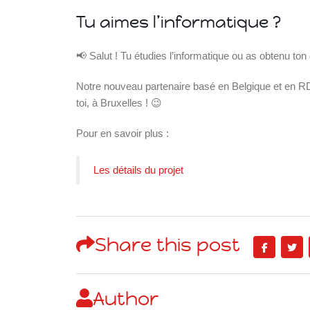
Tu aimes l’informatique ?
📢 Salut ! Tu étudies l’informatique ou as obtenu ton
Notre nouveau partenaire basé en Belgique et en R
toi, à Bruxelles ! 😉
Pour en savoir plus :
Les détails du projet
Islande
Russie
Pérou
Chine
Share this post
Espagne
Brésil
VietNam
Mexique
Author
Groupe