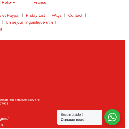
 et Paypal
Friday List
FAQs
Contact
Un séjour linguistique utile !
bl
ticipate/org-details/947897678
897678
Besoin d'aide ?
gine/
Contacte-nous !
hp