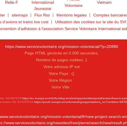
ter
sitemaps
Flux Rss
Mentions legales
Comptes bancaires
ts d’avions et trains low cost
Utilisation des cookies sur le site du SVI
nvention d’adhésion à l’association Service Volontaire International as
https://www.servicevolontaire.org/mission-volontariat/?p=20886
Page HTML générée en 0.000 secondes,
Nombre de pages visitées: 1
Votre adresse IP est
Votre Pays :
(
)
Votre Région :
Votre Ville :
 Code): 947897678
https://ec.europa.eu/info/funding-tenders/opportunities/portal/screen/how-to-par
anization ID): E10203524
https://youth.europa.eu/volunteering/organisations_en?combine=947
//www.servicevolontaire.org/mission-volontariat/fr/new-project-search-en
ps://www.servicevolontaire.org/newsites/free/pierre/search/new/result.p