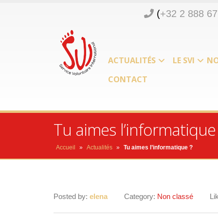
(
+32 2 888 67
ACTUALITÉS
LE SVI
NO
CONTACT
Tu aimes l’informatique
Accueil
»
Actualités
»
Tu aimes l’informatique ?
Posted by:
elena
Category:
Non classé
Li