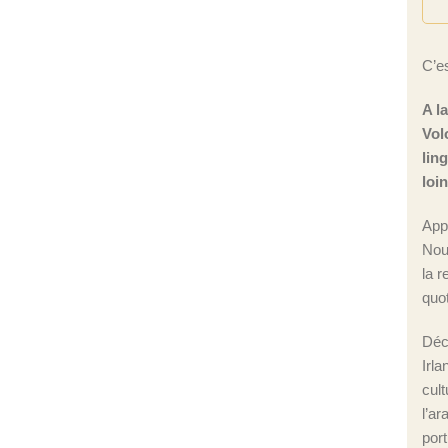
C’es
A l
Vol
lin
loi
App
Nou
la r
quot
Déc
Irla
cul
l’ar
port