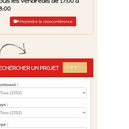
ous les vendredis de 17:00 à
8:00
Rejoindre la visioconférence
Islande
Russie
Pérou
Chine
ECHERCHER UN PROJET
Espagne
Brésil
ontinent :
VietNam
Mexique
Groupe
SVE
ays :
ype :