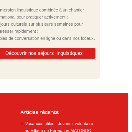
mmersion linguistique combinée à un chantier
rnational pour pratiquer activement ;
éjours culturels sur plusieurs semaines pour
gresser rapidement ;
ables de conversation en ligne ou dans nos locaux.
Découvrir nos séjours linguistiques
Articles récents
Vacances utiles : devenez volontaire
au Village de Formation MATONDO