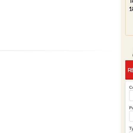
T
1
R
C
P
T