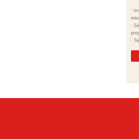
· I
inte
· S
pro
· T