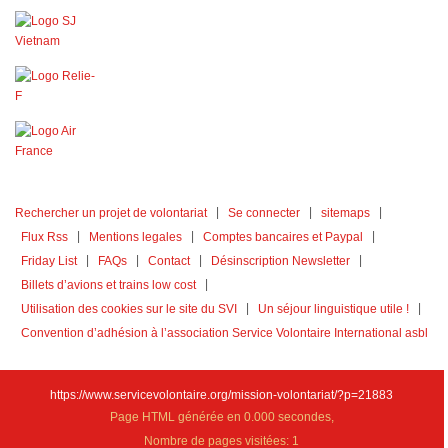
Rechercher un projet de volontariat
Se connecter
sitemaps
Flux Rss
Mentions legales
Comptes bancaires et Paypal
Friday List
FAQs
Contact
Désinscription Newsletter
Billets d’avions et trains low cost
Utilisation des cookies sur le site du SVI
Un séjour linguistique utile !
Convention d’adhésion à l’association Service Volontaire International asbl
https://www.servicevolontaire.org/mission-volontariat/?p=21883
Page HTML générée en 0.000 secondes,
Nombre de pages visitées: 1