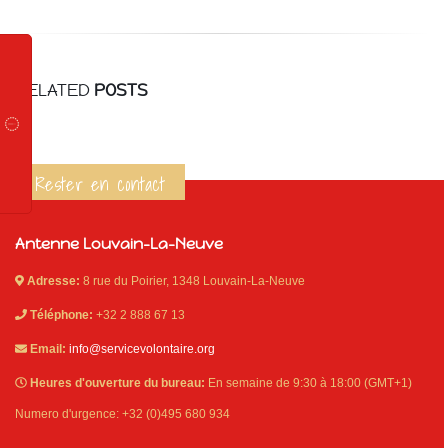
RELATED
POSTS
Rester en contact
Antenne Louvain-La-Neuve
Adresse:
8 rue du Poirier, 1348 Louvain-La-Neuve
Téléphone:
+32 2 888 67 13
Email:
info@servicevolontaire.org
Heures d'ouverture du bureau:
En semaine de 9:30 à 18:00 (GMT+1)
Numero d'urgence: +32 (0)495 680 934