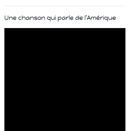
Une chanson qui parle de l’Amérique
Islande
Russie
Pérou
Chine
Espagne
Brésil
VietNam
Mexique
Groupe
SVE