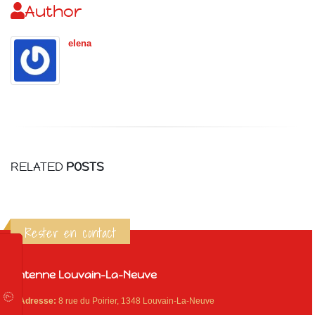
Author
elena
RELATED
POSTS
Rester en contact
Antenne Louvain-La-Neuve
Adresse:
8 rue du Poirier, 1348 Louvain-La-Neuve