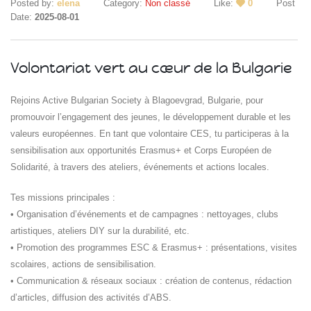
Posted by:
elena
Category:
Non classé
Like:
0
Post
Date:
2025-08-01
Volontariat vert au cœur de la Bulgarie
Rejoins Active Bulgarian Society à Blagoevgrad, Bulgarie, pour
promouvoir l’engagement des jeunes, le développement durable et les
Islande
valeurs européennes. En tant que volontaire CES, tu participeras à la
Russie
sensibilisation aux opportunités Erasmus+ et Corps Européen de
Pérou
Solidarité, à travers des ateliers, événements et actions locales.
Chine
Espagne
Tes missions principales :
Brésil
• Organisation d’événements et de campagnes : nettoyages, clubs
VietNam
artistiques, ateliers DIY sur la durabilité, etc.
Mexique
• Promotion des programmes ESC & Erasmus+ : présentations, visites
Groupe
scolaires, actions de sensibilisation.
SVE
• Communication & réseaux sociaux : création de contenus, rédaction
d’articles, diffusion des activités d’ABS.