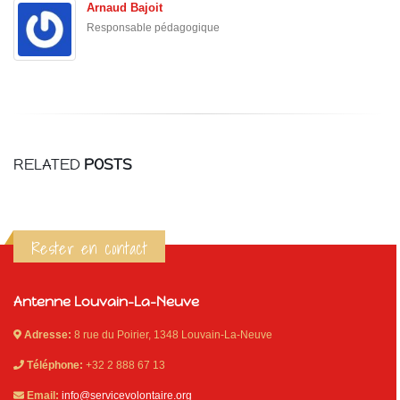
Arnaud Bajoit
Responsable pédagogique
RELATED
POSTS
Rester en contact
Antenne Louvain-La-Neuve
Adresse:
8 rue du Poirier, 1348 Louvain-La-Neuve
Téléphone:
+32 2 888 67 13
Email:
info@servicevolontaire.org