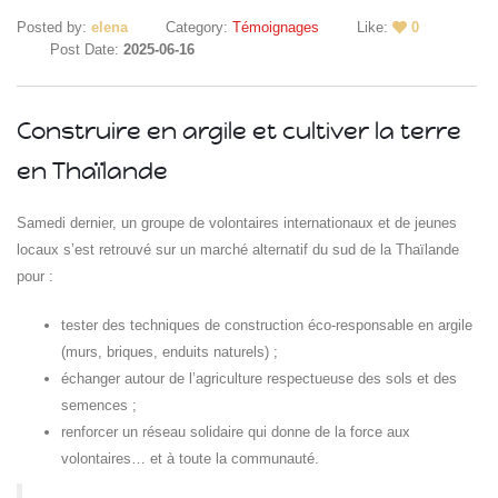
Posted by:
elena
Category:
Témoignages
Like:
0
Post Date:
2025-06-16
Construire en argile et cultiver la terre
en Thaïlande
Islande
Samedi dernier, un groupe de volontaires internationaux et de jeunes
Russie
locaux s’est retrouvé sur un marché alternatif du sud de la Thaïlande
Pérou
pour :
Chine
Espagne
tester des techniques de construction éco-responsable en argile
Brésil
(murs, briques, enduits naturels) ;
VietNam
échanger autour de l’agriculture respectueuse des sols et des
Mexique
Groupe
semences ;
SVE
renforcer un réseau solidaire qui donne de la force aux
volontaires… et à toute la communauté.