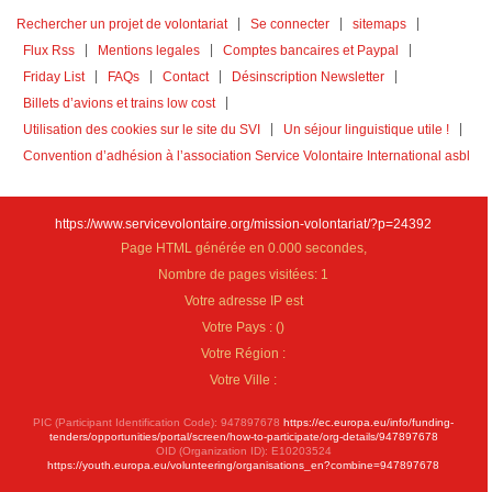
Rechercher un projet de volontariat
Se connecter
sitemaps
Flux Rss
Mentions legales
Comptes bancaires et Paypal
Friday List
FAQs
Contact
Désinscription Newsletter
Billets d’avions et trains low cost
Utilisation des cookies sur le site du SVI
Un séjour linguistique utile !
Convention d’adhésion à l’association Service Volontaire International asbl
https://www.servicevolontaire.org/mission-volontariat/?p=24392
Page HTML générée en 0.000 secondes,
Nombre de pages visitées: 1
Votre adresse IP est
Votre Pays :
(
)
Votre Région :
Votre Ville :
PIC (Participant Identification Code): 947897678
https://ec.europa.eu/info/funding-
tenders/opportunities/portal/screen/how-to-participate/org-details/947897678
OID (Organization ID): E10203524
https://youth.europa.eu/volunteering/organisations_en?combine=947897678