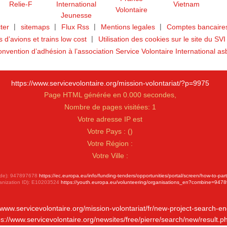
ter
sitemaps
Flux Rss
Mentions legales
Comptes bancaires
ts d’avions et trains low cost
Utilisation des cookies sur le site du SVI
nvention d’adhésion à l’association Service Volontaire International as
https://www.servicevolontaire.org/mission-volontariat/?p=9975
Page HTML générée en 0.000 secondes,
Nombre de pages visitées: 1
Votre adresse IP est
Votre Pays :
(
)
Votre Région :
Votre Ville :
 Code): 947897678
https://ec.europa.eu/info/funding-tenders/opportunities/portal/screen/how-to-par
anization ID): E10203524
https://youth.europa.eu/volunteering/organisations_en?combine=947
//www.servicevolontaire.org/mission-volontariat/fr/new-project-search-en
ps://www.servicevolontaire.org/newsites/free/pierre/search/new/result.p