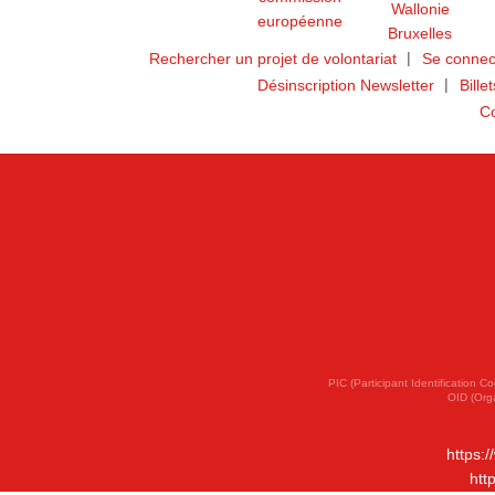
Rechercher un projet de volontariat
Se connec
Désinscription Newsletter
Bille
Co
PIC (Participant Identification
OID (Org
https:
htt