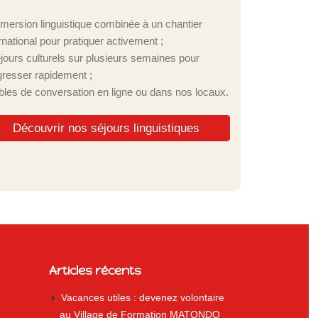
mmersion linguistique combinée à un chantier
rnational pour pratiquer activement ;
éjours culturels sur plusieurs semaines pour
gresser rapidement ;
ables de conversation en ligne ou dans nos locaux.
Découvrir nos séjours linguistiques
Articles récents
Vacances utiles : devenez volontaire
au Village de Formation MATONDO