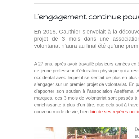
L’engagement continue pour
En 2016, Gauthier s’envolait à la découv
projet de 3 mois dans une association
volontariat n’aura au final été qu’une pr
A 27 ans, après avoir travaillé plusieurs années en 
ce jeune professeur d’éducation physique qui a res
occidental avec lequel il se sentait de plus en plu
Islande
s’engager sur un premier projet de volontariat. En p
Russie
d’apporter son soutien à l’association Aseffema. 
Pérou
marques, ces 3 mois de volontariat sont passés à l
Chine
enrichissante à plus d’un titre, que cela soit à tra
Espagne
nouveau mode de vie, bien
loin de ses repères occ
Brésil
VietNam
D
Mexique
e
Groupe