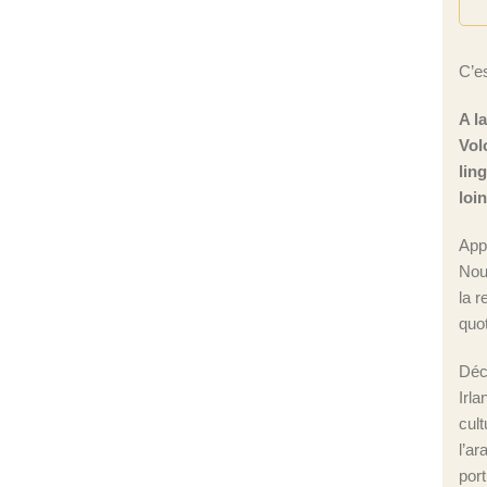
C’es
A l
Vol
lin
loi
App
Nou
la r
quot
Déc
Irla
cul
l’ar
port