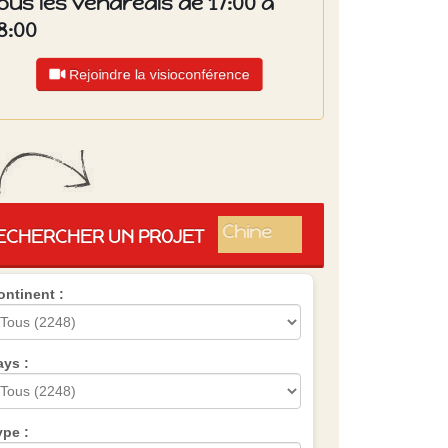
ous les vendredis de 17:00 à
8:00
Rejoindre la visioconférence
Islande
Russie
Pérou
Chine
ECHERCHER UN PROJET
Espagne
Brésil
ontinent :
VietNam
Mexique
Groupe
SVE
ays :
ype :