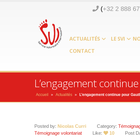
(
+32 2 888 67
ACTUALITÉS
LE SVI
NO
CONTACT
L’engagement continue 
Accueil
»
Actualités
»
L’engagement continue pour Gauth
Posted by:
Nicolas Curri
Category:
Témoigna
Témoignage volontariat
Like:
10
Post D