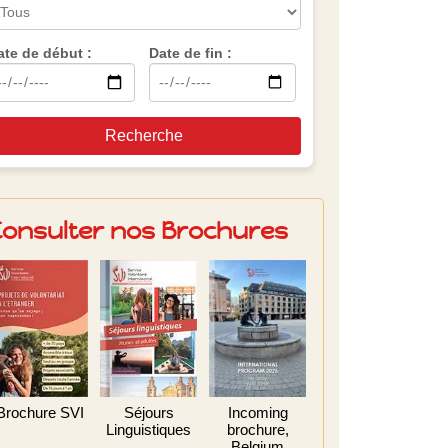
ate de début :
Date de fin :
Recherche
Consulter nos Brochures
Brochure SVI
Séjours
Incoming
Linguistiques
brochure,
Belgium