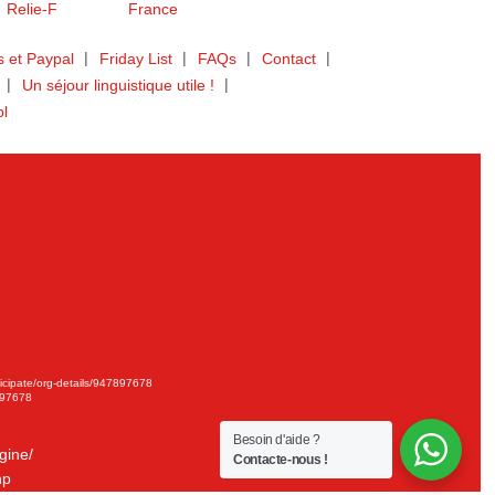
 et Paypal
Friday List
FAQs
Contact
Un séjour linguistique utile !
bl
ticipate/org-details/947897678
897678
Besoin d'aide ?
gine/
Contacte-nous !
hp