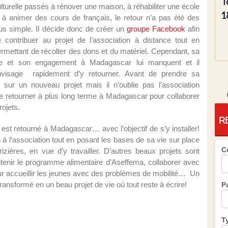
T
lturelle passés à rénover une maison, à réhabiliter une école
1
 à animer des cours de français, le retour n’a pas été des
us simple. Il décide donc de créer un
groupe Facebook
afin
e contribuer au projet de l’association à distance tout en
rmettant de récolter des dons et du matériel. Cependant, sa
ie et son engagement à Madagascar lui manquent et il
nvisage rapidement d’y retourner. Avant de prendre sa
 sur un nouveau projet mais il n’oublie pas l’association
de retourner à plus long terme à Madagascar pour collaborer
rojets.
R
r est retourné à Madagascar… avec l’objectif de s’y installer!
n à l’association tout en posant les bases de sa vie sur place
C
izières, en vue d’y travailler. D’autres beaux projets sont
outenir le programme alimentaire d’Aseffema, collaborer avec
pour accueillir les jeunes avec des problèmes de mobilité… Un
 transformé en un beau projet de vie où tout reste à écrire!
P
T