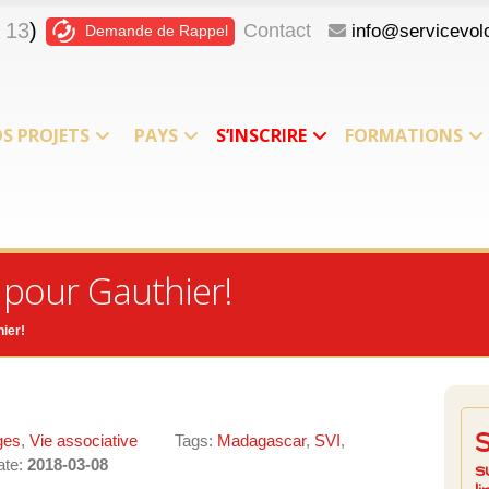
 13
)
Contact
info@servicevolo
Demande de Rappel
S PROJETS
PAYS
S’INSCRIRE
FORMATIONS
pour Gauthier!
ier!
ges
,
Vie associative
Tags:
Madagascar
,
SVI
,
ate:
2018-03-08
s