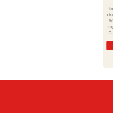
· I
inte
· S
pro
· T