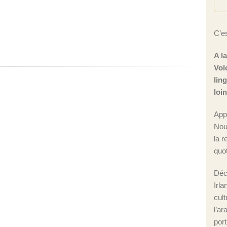
C’es
A l
Vol
lin
loi
App
Nou
la r
quot
Déc
Irla
cul
l’ar
port