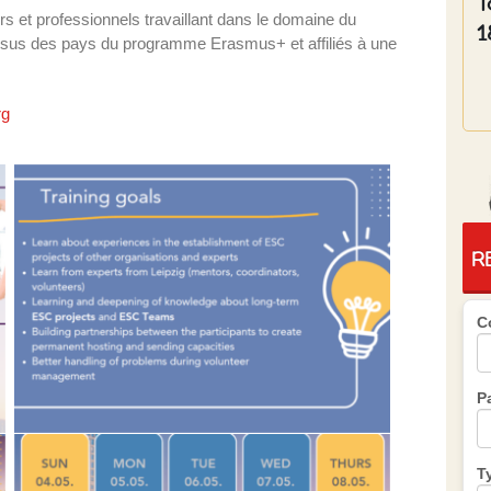
T
 et professionnels travaillant dans le domaine du
1
 issus des pays du programme Erasmus+ et affiliés à une
rg
R
C
P
T