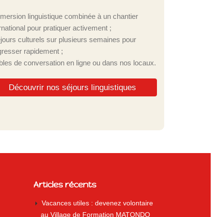
mmersion linguistique combinée à un chantier
rnational pour pratiquer activement ;
éjours culturels sur plusieurs semaines pour
gresser rapidement ;
ables de conversation en ligne ou dans nos locaux.
Découvrir nos séjours linguistiques
Articles récents
Vacances utiles : devenez volontaire
au Village de Formation MATONDO