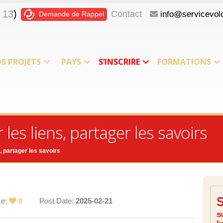
 13
)
Contact
info@servicevolo
Demande de Rappel
S PROJETS
PAYS
S’INSCRIRE
FORMATIONS
les liens, partager les savoirs
, partager les savoirs
ke:
0
Post Date:
2025-02-21
s