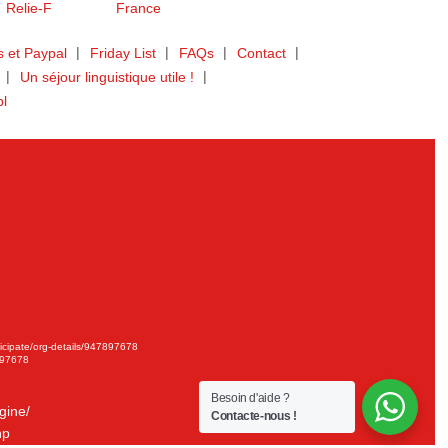
 et Paypal
Friday List
FAQs
Contact
Un séjour linguistique utile !
bl
ticipate/org-details/947897678
897678
Besoin d'aide ?
gine/
Contacte-nous !
hp