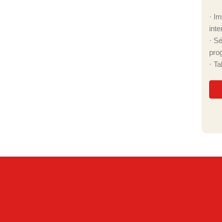
· I
inte
· S
pro
· T