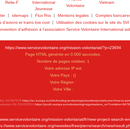
ter
sitemaps
Flux Rss
Mentions legales
Comptes bancaires
ts d’avions et trains low cost
Utilisation des cookies sur le site du SVI
nvention d’adhésion à l’association Service Volontaire International as
https://www.servicevolontaire.org/mission-volontariat/?p=23694
Page HTML générée en 0.000 secondes,
Nombre de pages visitées: 1
Votre adresse IP est
Votre Pays :
(
)
Votre Région :
Votre Ville :
 Code): 947897678
https://ec.europa.eu/info/funding-tenders/opportunities/portal/screen/how-to-par
anization ID): E10203524
https://youth.europa.eu/volunteering/organisations_en?combine=947
//www.servicevolontaire.org/mission-volontariat/fr/new-project-search-en
ps://www.servicevolontaire.org/newsites/free/pierre/search/new/result.p