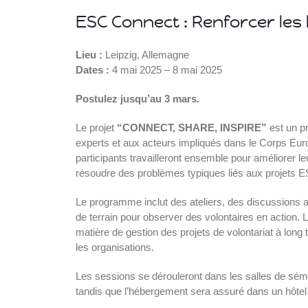
ESC Connect : Renforcer les 
ce
Lieu :
Leipzig, Allemagne
Dates :
4 mai 2025 – 8 mai 2025
Postulez jusqu’au 3 mars.
ce
Le projet
“CONNECT, SHARE, INSPIRE”
est un p
experts et aux acteurs impliqués dans le Corps Euro
participants travailleront ensemble pour améliorer 
résoudre des problèmes typiques liés aux projets 
Islande
Russie
Le programme inclut des ateliers, des discussions a
Pérou
de terrain pour observer des volontaires en action. L
Chine
matière de gestion des projets de volontariat à long t
Espagne
les organisations.
Brésil
VietNam
Les sessions se dérouleront dans les salles de sém
Mexique
tandis que l’hébergement sera assuré dans un hôtel 
Groupe