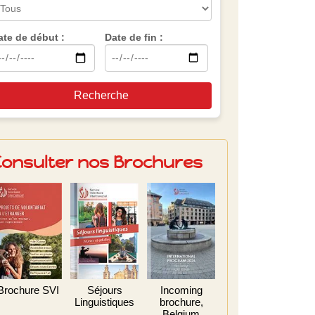
ate de début :
Date de fin :
Recherche
Consulter nos Brochures
Brochure SVI
Séjours
Incoming
Linguistiques
brochure,
Belgium