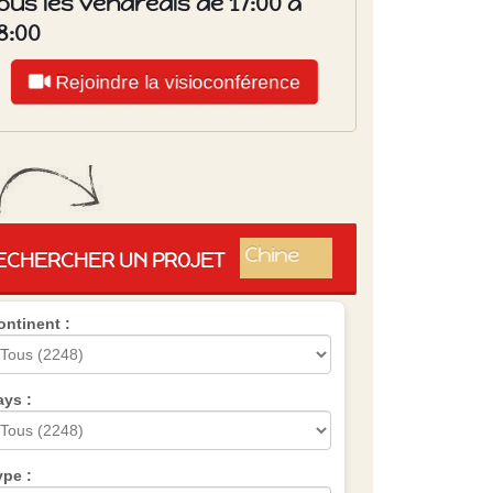
ous les vendredis de 17:00 à
8:00
Rejoindre la visioconférence
Islande
Russie
Pérou
Chine
ECHERCHER UN PROJET
Espagne
Brésil
ontinent :
VietNam
Mexique
Groupe
SVE
ays :
ype :