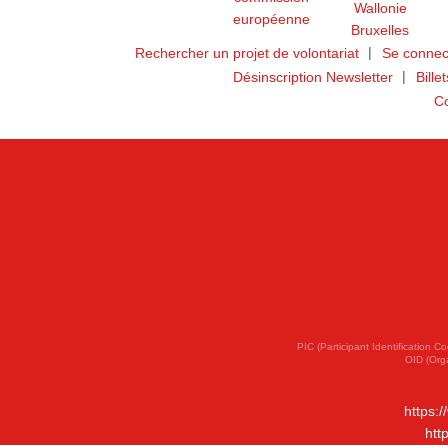
Rechercher un projet de volontariat
Se connec
Désinscription Newsletter
Bille
Co
PIC (Participant Identification
OID (Org
https:
htt