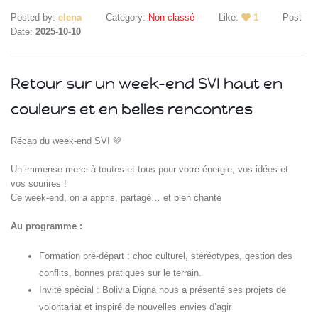
Posted by:
elena
Category:
Non classé
Like:
1
Post
Date:
2025-10-10
Retour sur un week-end SVI haut en
couleurs et en belles rencontres
Islande
Récap du week-end SVI 💚
Russie
Pérou
Un immense merci à toutes et tous pour votre énergie, vos idées et
Chine
vos sourires !
Espagne
Ce week-end, on a appris, partagé… et bien chanté
Brésil
Au programme :
VietNam
Mexique
Formation pré-départ : choc culturel, stéréotypes, gestion des
Groupe
conflits, bonnes pratiques sur le terrain.
SVE
Invité spécial : Bolivia Digna nous a présenté ses projets de
volontariat et inspiré de nouvelles envies d’agir