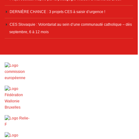
DERNIÈRE CHANCE : 3 projets CES à saisir d’urgence !
CES Slovaquie : Volontariat au sein d’une communauté catholique – dès
septembre, 6 à 12 mois