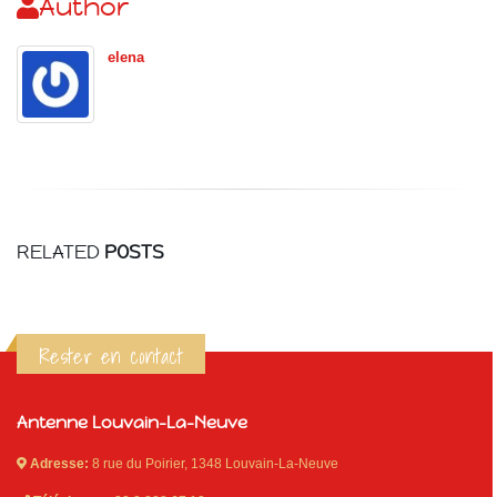
Author
elena
RELATED
POSTS
Rester en contact
Antenne Louvain-La-Neuve
Adresse:
8 rue du Poirier, 1348 Louvain-La-Neuve