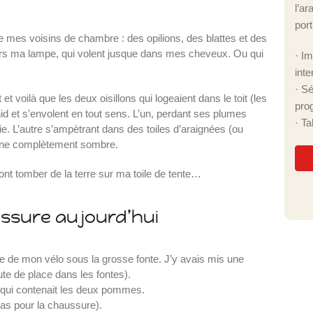
l’ar
port
de mes voisins de chambre : des opilions, des blattes et des
rs ma lampe, qui volent jusque dans mes cheveux. Ou qui
· I
inte
· S
t voilà que les deux oisillons qui logeaient dans le toit (les
pro
d et s’envolent en tout sens. L’un, perdant ses plumes
· T
tie. L’autre s’ampètrant dans des toiles d’araignées (ou
isine complètement sombre.
ont tomber de la terre sur ma toile de tente…
aussure aujourd’hui
re de mon vélo sous la grosse fonte. J’y avais mis une
e de place dans les fontes).
e qui contenait les deux pommes.
as pour la chaussure).