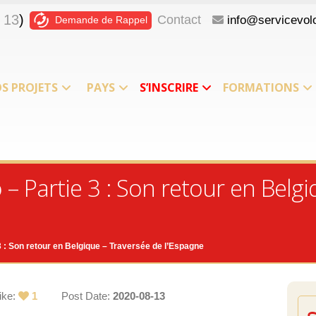
 13
)
Contact
info@servicevolo
Demande de Rappel
S PROJETS
PAYS
S’INSCRIRE
FORMATIONS
o – Partie 3 : Son retour en Belg
 3 : Son retour en Belgique – Traversée de l’Espagne
ike:
1
Post Date:
2020-08-13