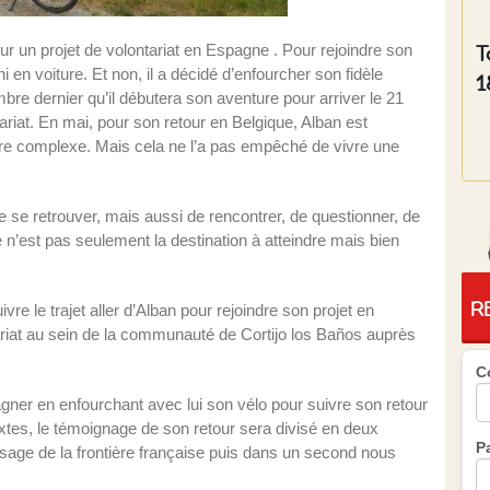
T
sur un projet de volontariat en Espagne . Pour rejoindre son
, ni en voiture. Et non, il a décidé d’enfourcher son fidèle
1
e dernier qu’il débutera son aventure pour arriver le 21
riat. En mai, pour son retour en Belgique, Alban est
ire complexe. Mais cela ne l’a pas empêché de vivre une
de se retrouver, mais aussi de rencontrer, de questionner, de
n’est pas seulement la destination à atteindre mais bien
R
e le trajet aller d’Alban pour rejoindre son projet en
riat au sein de la communauté de Cortijo los Baños auprès
C
agner en enfourchant avec lui son vélo pour suivre son retour
textes, le témoignage de son retour sera divisé en deux
P
assage de la frontière française puis dans un second nous