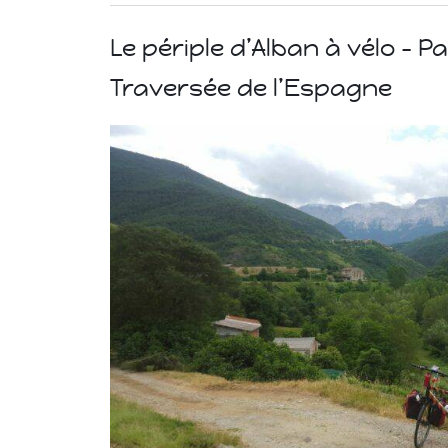
Le périple d’Alban à vélo – Pa
Traversée de l’Espagne
Islande
Russie
Pérou
Chine
Espagne
Brésil
VietNam
Mexique
Groupe