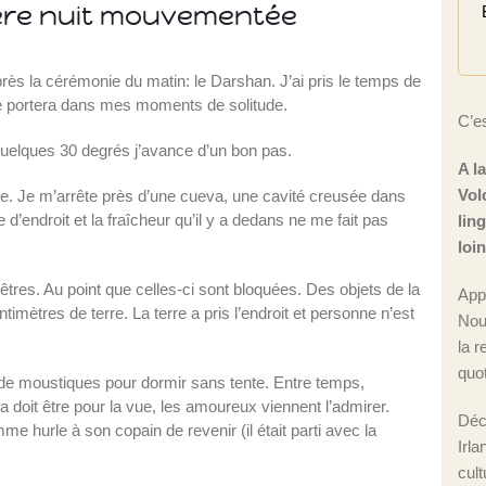
mière nuit mouvementée
près la cérémonie du matin: le Darshan. J’ai pris le temps de
me portera dans mes moments de solitude.
C’es
e quelques 30 degrés j’avance d’un bon pas.
A l
Vol
ge. Je m’arrête près d’une cueva, une cavité creusée dans
 d’endroit et la fraîcheur qu’il y a dedans ne me fait pas
lin
loi
fenêtres. Au point que celles-ci sont bloquées. Des objets de la
App
mètres de terre. La terre a pris l’endroit et personne n’est
Nou
la r
quot
p de moustiques pour dormir sans tente. Entre temps,
ça doit être pour la vue, les amoureux viennent l’admirer.
Déc
e hurle à son copain de revenir (il était parti avec la
Irla
cul