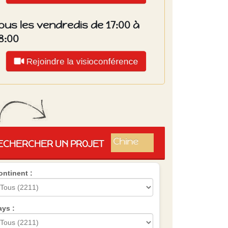
ous les vendredis de 17:00 à
8:00
Rejoindre la visioconférence
Islande
Russie
Pérou
Chine
ECHERCHER UN PROJET
Espagne
Brésil
ontinent :
VietNam
Mexique
Groupe
SVE
ays :