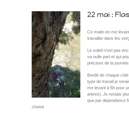
22 mai : Fl
Ce matin en me levant 
iques
travailler dans les ve
Le soleil n’est pas en
va nulle part et qui 
précises de la journée
Bordé de chaque côté d
type de travail je sera
me levant à 6h pour u
arbres). Je restais pl
que par dépendance fi
choisir.