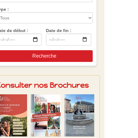
ype :
ate de début :
Date de fin :
Recherche
Consulter nos Brochures