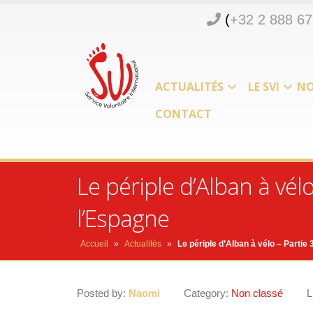
(
+32 2 888 67
ACTUALITÉS
LE SVI
NO
CONTACT
Le périple d’Alban à vél
l’Espagne
Accueil
»
Actualités
»
Le périple d’Alban à vélo – Partie
Posted by:
Naomi
Category:
Non classé
L