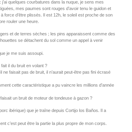
: j’ai quelques courbatures dans la nuque, je sens mes
tiguées, mes paumes sont rouges d’avoir tenu le guidon et
 force d’être plissés. Il est 12h, le soleil est proche de son
ore rouler une heure.
gers et de terres sèches ; les pins apparaissent comme des
lhouettes se détachent du sol comme un appel à venir
que je me suis assoupi.
ait il du bruit en volant ?
 ne faisait pas de bruit, il n’aurait peut-être pas fini écrasé
ent cette caractéristique a pu vaincre les millions d’année
faisait un bruit de moteur de tondeuse à gazon ?
rc ibérique) que je traîne depuis Cortijo los Baños. Il a
t c’est peut être la partie la plus propre de mon corps.