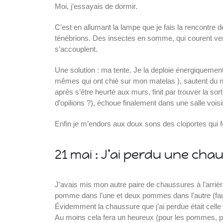
Moi, j’essayais de dormir.
C’est en allumant la lampe que je fais la rencontre 
ténébrions. Des insectes en somme, qui courent ve
s’accouplent.
Une solution : ma tente. Je la deploie énergiquement e
mêmes qui ont chié sur mon matelas ), sautent du ni
après s’être heurté aux murs, finit par trouver la sor
d’opilions ?), échoue finalement dans une salle vo
Enfin je m’endors aux doux sons des cloportes qui f
21 mai : J’ai perdu une ch
J’avais mis mon autre paire de chaussures à l’arriè
pomme dans l’une et deux pommes dans l’autre (faut
Évidemment la chaussure que j’ai perdue était cell
Au moins cela fera un heureux (pour les pommes, p