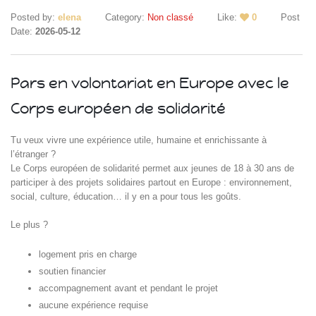
Posted by:
elena
Category:
Non classé
Like:
0
Post
Date:
2026-05-12
Pars en volontariat en Europe avec le
Corps européen de solidarité
Islande
Tu veux vivre une expérience utile, humaine et enrichissante à
Russie
l’étranger ?
Pérou
Le Corps européen de solidarité permet aux jeunes de 18 à 30 ans de
Chine
participer à des projets solidaires partout en Europe : environnement,
Espagne
social, culture, éducation… il y en a pour tous les goûts.
Brésil
Le plus ?
VietNam
Mexique
logement pris en charge
Groupe
soutien financier
SVE
accompagnement avant et pendant le projet
aucune expérience requise