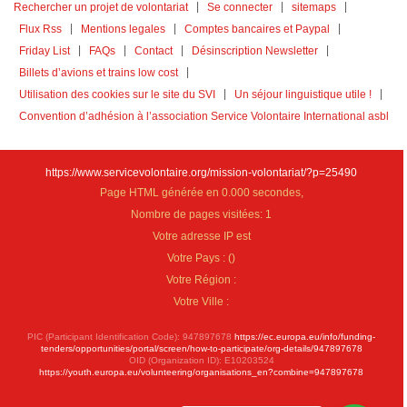
Rechercher un projet de volontariat
Se connecter
sitemaps
Flux Rss
Mentions legales
Comptes bancaires et Paypal
Friday List
FAQs
Contact
Désinscription Newsletter
Billets d’avions et trains low cost
Utilisation des cookies sur le site du SVI
Un séjour linguistique utile !
Convention d’adhésion à l’association Service Volontaire International asbl
https://www.servicevolontaire.org/mission-volontariat/?p=25490
Page HTML générée en 0.000 secondes,
Nombre de pages visitées: 1
Votre adresse IP est
Votre Pays :
(
)
Votre Région :
Votre Ville :
PIC (Participant Identification Code): 947897678
https://ec.europa.eu/info/funding-
tenders/opportunities/portal/screen/how-to-participate/org-details/947897678
OID (Organization ID): E10203524
https://youth.europa.eu/volunteering/organisations_en?combine=947897678