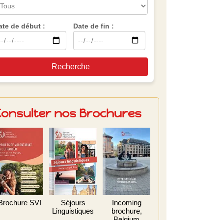
ate de début :
Date de fin :
Recherche
Consulter nos Brochures
Brochure SVI
Séjours
Incoming
Linguistiques
brochure,
Belgium