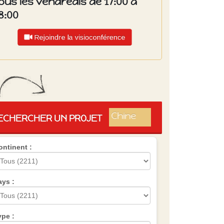
ous les vendredis de 17:00 à
8:00
Rejoindre la visioconférence
Islande
Russie
Pérou
Chine
ECHERCHER UN PROJET
Espagne
Brésil
ontinent :
VietNam
Mexique
Groupe
SVE
ays :
ype :