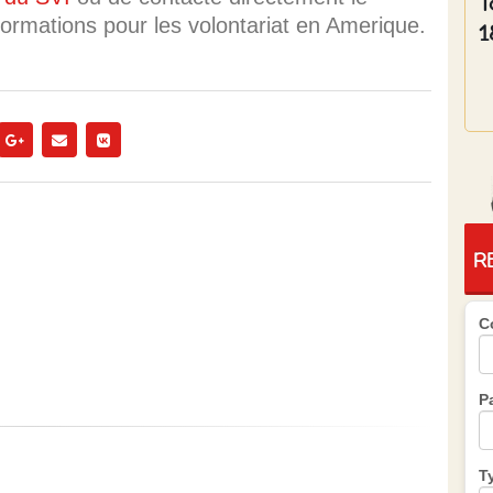
T
formations pour les volontariat en Amerique.
1
R
C
P
T