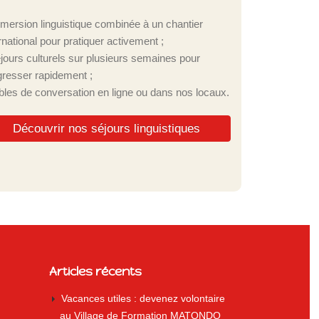
mmersion linguistique combinée à un chantier
rnational pour pratiquer activement ;
éjours culturels sur plusieurs semaines pour
gresser rapidement ;
ables de conversation en ligne ou dans nos locaux.
Découvrir nos séjours linguistiques
Articles récents
Vacances utiles : devenez volontaire
au Village de Formation MATONDO