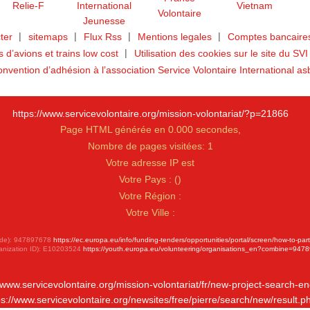
ter
sitemaps
Flux Rss
Mentions legales
Comptes bancaires
ts d’avions et trains low cost
Utilisation des cookies sur le site du SVI
nvention d’adhésion à l’association Service Volontaire International as
https://www.servicevolontaire.org/mission-volontariat/?p=21866
Page HTML générée en 0.000 secondes,
Nombre de pages visitées: 1
Votre adresse IP est
Votre Pays :
(
)
Votre Région :
Votre Ville :
 Code): 947897678
https://ec.europa.eu/info/funding-tenders/opportunities/portal/screen/how-to-par
anization ID): E10203524
https://youth.europa.eu/volunteering/organisations_en?combine=947
//www.servicevolontaire.org/mission-volontariat/fr/new-project-search-en
ps://www.servicevolontaire.org/newsites/free/pierre/search/new/result.p