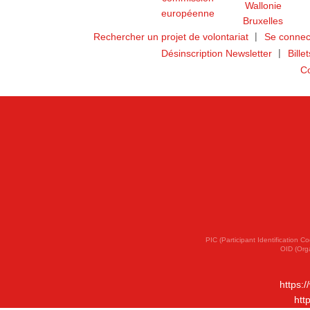
Rechercher un projet de volontariat
Se connec
Désinscription Newsletter
Bille
Co
PIC (Participant Identification
OID (Org
https:
htt