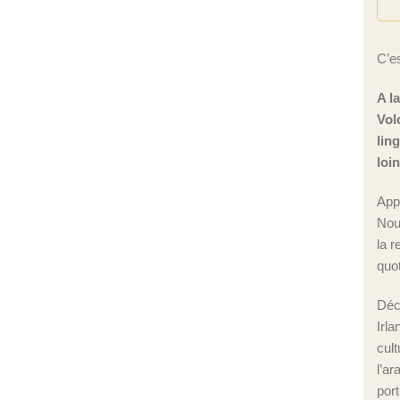
C’es
A l
Vol
lin
loi
App
Nou
la r
quot
Déc
Irla
cul
l’ar
port