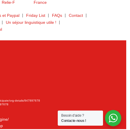
 et Paypal
Friday List
FAQs
Contact
Un séjour linguistique utile !
bl
ticipate/org-details/947897678
897678
Besoin d'aide ?
gine/
Contacte-nous !
hp