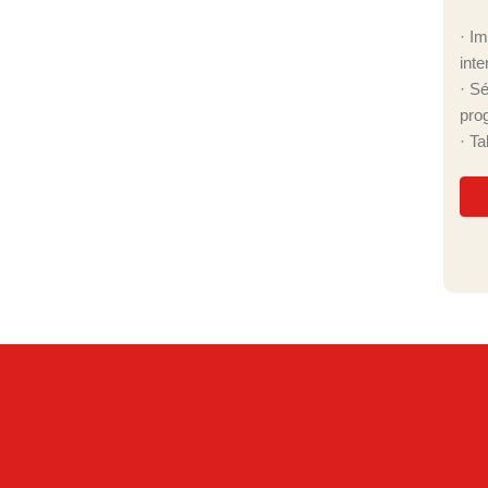
· I
inte
· S
pro
· T