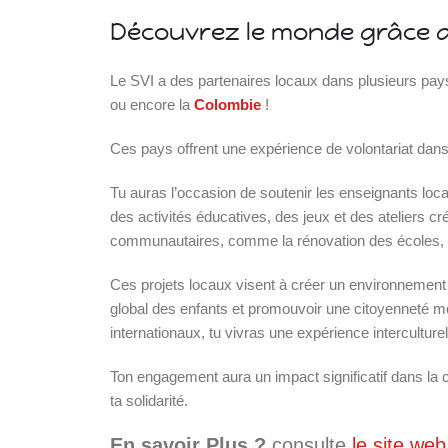
Découvrez le monde grâce a
Le SVI a des partenaires locaux dans plusieurs pay
ou encore la
Colombie
!
Ces pays offrent une expérience de volontariat da
Tu auras l’occasion de soutenir les enseignants loca
des activités éducatives, des jeux et des ateliers cr
communautaires, comme la rénovation des écoles,
Islande
Ces projets locaux visent à créer un environnement
Russie
global des enfants et promouvoir une citoyenneté mon
Pérou
internationaux, tu vivras une expérience interculture
Chine
Espagne
Ton engagement aura un impact significatif dans l
Brésil
ta solidarité.
VietNam
Mexique
En savoir Plus ?
consulte
le site we
Groupe