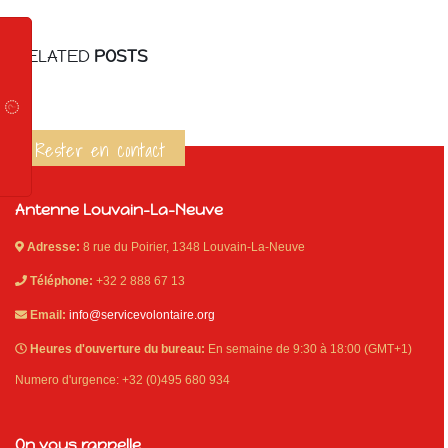
RELATED
POSTS
Rester en contact
Antenne Louvain-La-Neuve
Adresse:
8 rue du Poirier, 1348 Louvain-La-Neuve
Téléphone:
+32 2 888 67 13
Email:
info@servicevolontaire.org
Heures d'ouverture du bureau:
En semaine de 9:30 à 18:00 (GMT+1)
Numero d'urgence: +32 (0)495 680 934
On vous rappelle