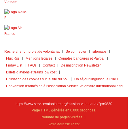
Rechercher un projet de volontariat
Se connecter
sitemaps
Flux Rss
Mentions legales
Comptes bancaires et Paypal
Friday List
FAQs
Contact
Désinscription Newsletter
Billets d’avions et trains low cost
Utilisation des cookies sur le site du SVI
Un séjour linguistique utile !
Convention d’adhésion à l’association Service Volontaire International asbl
https://www.servicevolontaire.org/mission-volontariat/?p=9830
Page HTML générée en 0.000 secondes,
Nombre de pages visitées: 1
Votre adresse IP est