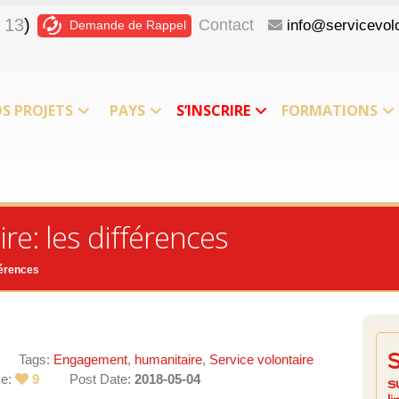
 13
)
Contact
info@servicevolo
Demande de Rappel
S PROJETS
PAYS
S’INSCRIRE
FORMATIONS
re: les différences
férences
Tags:
Engagement
,
humanitaire
,
Service volontaire
ke:
9
Post Date:
2018-05-04
s