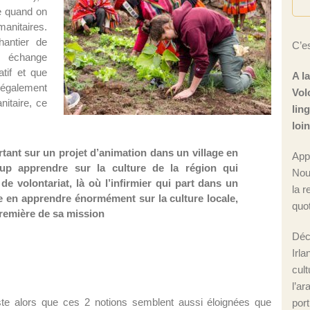
ée quand on
manitaires.
hantier de
C’es
n échange
tif et que
A l
e également
Vol
itaire, ce
lin
loi
rtant sur un projet d’animation dans un village en
App
p apprendre sur la culture de la région qui
Nou
 de volontariat, là où l’infirmier qui part dans un
la r
 en apprendre énormément sur la culture locale,
quot
 première de sa mission
Déc
Irla
cul
l’ar
ste alors que ces 2 notions semblent aussi éloignées que
port