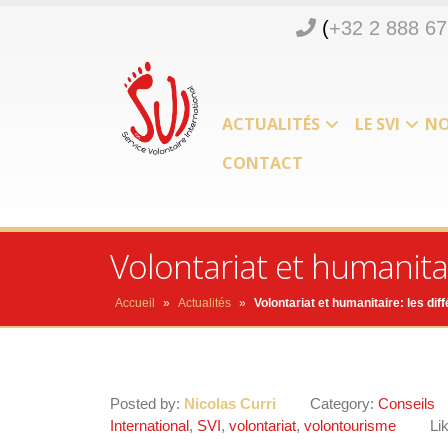
(
+32 2 888 67
ACTUALITÉS
LE SVI
NO
CONTACT
Volontariat et humanitai
Accueil
»
Actualités
»
Volontariat et humanitaire: les dif
Posted by:
Nicolas Curri
Category:
Conseils
International
,
SVI
,
volontariat
,
volontourisme
Li