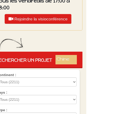
ous les vendredis de 17:00 à
8:00
Rejoindre la visioconférence
Islande
Russie
Pérou
Chine
ECHERCHER UN PROJET
Espagne
Brésil
ontinent :
VietNam
Mexique
Groupe
SVE
ays :
ype :