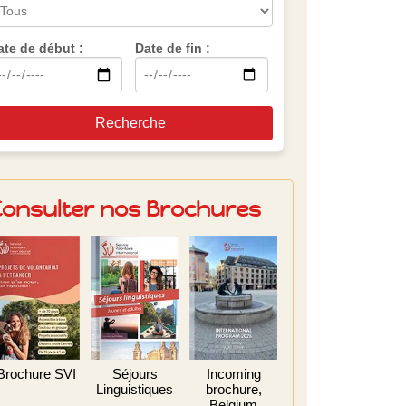
ate de début :
Date de fin :
Recherche
Consulter nos Brochures
Brochure SVI
Séjours
Incoming
Linguistiques
brochure,
Belgium