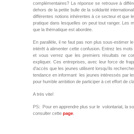
complémentaires? La réponse se retrouve à différ
dehors de la petite bulle de la solidarité internation
différentes notions inhérentes à ce secteur et que l
pratique dans lesquelles on peut tout ranger. Les 
que la thématique est abordée.
En parallèle, il ne faut pas non plus sous-estimer l
intérêt à alimenter cette confusion. Entrez les mot
et vous verrez que les premiers résultats ne 
expliquer. Ces entreprises, avec leur force de fra
d’accès que les jeunes utilisent lorsqu’ils recherchen
tendance en informant les jeunes intéressés par les ch
pour humble ambition de participer à cet effort de clar
A très vite!
PS: Pour en apprendre plus sur le volontariat, la soli
consulter cette
page
.