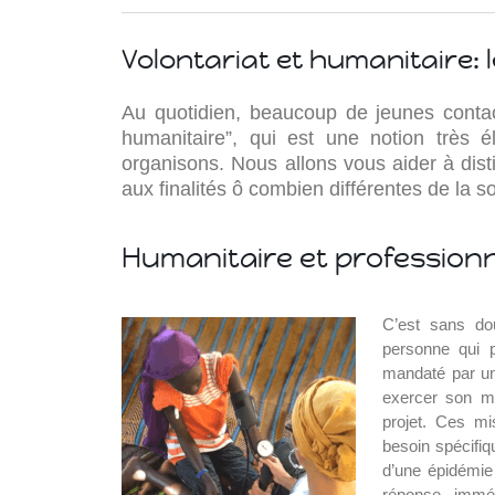
ce
Volontariat et humanitaire: 
Au quotidien, beaucoup de jeunes contact
humanitaire”, qui est une notion très 
organisons. Nous allons vous aider à di
aux finalités ô combien différentes de la so
ce
Humanitaire et profession
Islande
Russie
C’est sans dou
Pérou
personne qui p
Chine
mandaté par un
Espagne
exercer son mét
Brésil
projet. Ces m
VietNam
besoin spécifiq
Mexique
d’une épidémie 
Groupe
réponse imméd