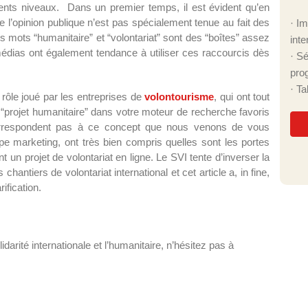
ents niveaux. Dans un premier temps, il est évident qu’en
ale l’opinion publique n’est pas spécialement tenue au fait des
· I
es mots “humanitaire” et “volontariat” sont des “boîtes” assez
inte
médias ont également tendance à utiliser ces raccourcis dès
· S
pro
· T
e rôle joué par les entreprises de
volontourisme
, qui ont tout
s “projet humanitaire” dans votre moteur de recherche favoris
correspondent pas à ce concept que nous venons de vous
ppe marketing, ont très bien compris quelles sont les portes
t un projet de volontariat en ligne. Le SVI tente d’inverser la
antiers de volontariat international et cet article a, in fine,
ification.
darité internationale et l’humanitaire, n’hésitez pas à