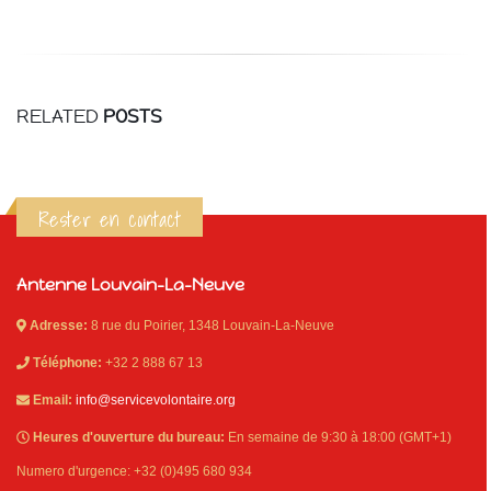
RELATED
POSTS
Rester en contact
Antenne Louvain-La-Neuve
Adresse:
8 rue du Poirier, 1348 Louvain-La-Neuve
Téléphone:
+32 2 888 67 13
Email:
info@servicevolontaire.org
Heures d'ouverture du bureau:
En semaine de 9:30 à 18:00 (GMT+1)
Numero d'urgence: +32 (0)495 680 934